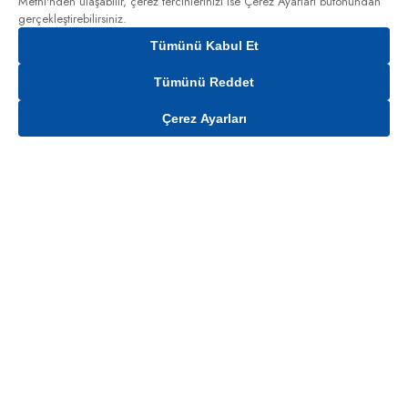
Metni'nden
ulaşabilir, çerez tercihlerinizi ise Çerez Ayarları butonundan
gerçekleştirebilirsiniz.
Tümünü Kabul Et
Tümünü Reddet
Çerez Ayarları
Gelince Haber Ver