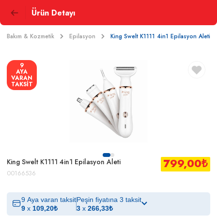
Ürün Detayı
sel Bakım & Kozmetik
Epilasyon
King Swelt K1111 4in1 Epilasyon Aleti
9
AYA
VARAN
TAKSİT
799,00
₺
King Swelt K1111 4in1 Epilasyon Aleti
00166536
9 Aya varan taksit
Peşin fiyatına 3 taksit
9
x
109,20
₺
3
x
266,33
₺