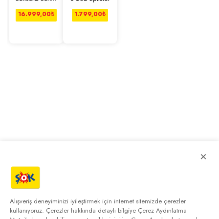
9900
BRI950/02 IPL
16.999,00
₺
1.799,00
₺
×
Alışveriş deneyiminizi iyileştirmek için internet sitemizde çerezler
kullanıyoruz. Çerezler hakkında detaylı bilgiye
Çerez Aydınlatma