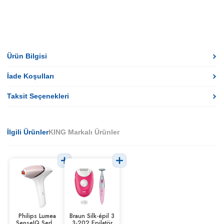
Ürün Bilgisi
İade Koşulları
Taksit Seçenekleri
İlgili Ürünler
KING Markalı Ürünler
Philips Lumea
Braun Silk-épil 3
SenseIQ Serİes
3-202 Epilatör