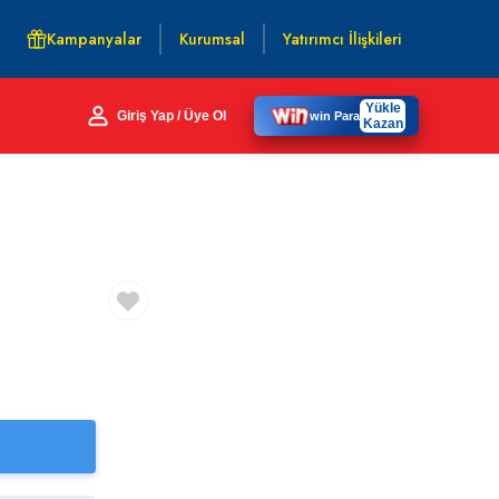
Kampanyalar
Kurumsal
Yatırımcı İlişkileri
Yükle
Giriş Yap / Üye Ol
win Para
Kazan