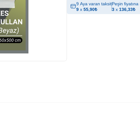
9 Aya varan taksit
Peşin fiyatına 
9
x
55,90
₺
3
x
136,33
₺