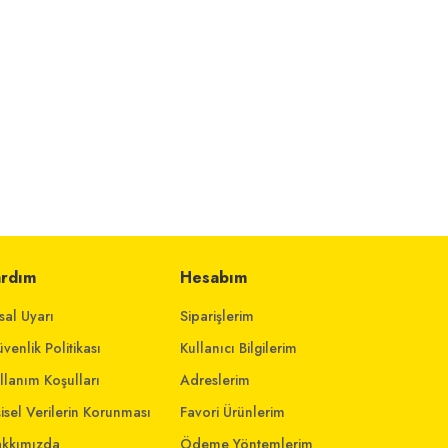
ardım
Hesabım
sal Uyarı
Siparişlerim
venlik Politikası
Kullanıcı Bilgilerim
llanım Koşulları
Adreslerim
şisel Verilerin Korunması
Favori Ürünlerim
kkımızda
Ödeme Yöntemlerim