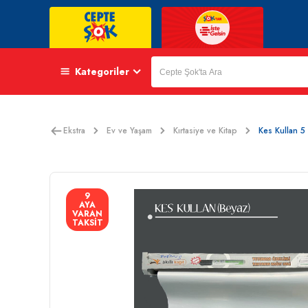
Kategoriler
Ekstra
Ev ve Yaşam
Kırtasiye ve Kitap
Kes Kullan 5
9
AYA
VARAN
TAKSİT