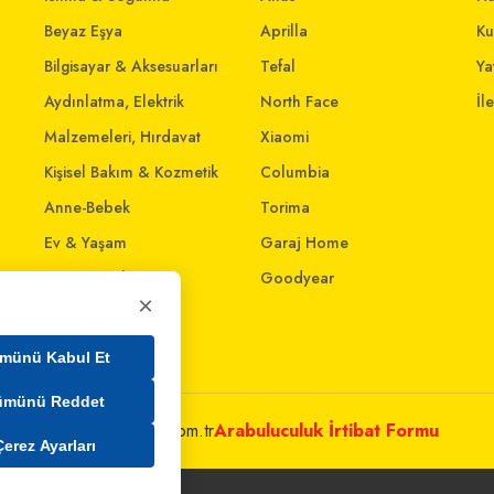
Beyaz Eşya
Aprilla
Ku
Bilgisayar & Aksesuarları
Tefal
Yat
Aydınlatma, Elektrik
North Face
İl
Malzemeleri, Hırdavat
Xiaomi
Kişisel Bakım & Kozmetik
Columbia
Anne-Bebek
Torima
Ev & Yaşam
Garaj Home
Giyim ve Aksesuar
Goodyear
×
Evcil Dostlar
Ev İnterneti
münü Kabul Et
ümünü Reddet
metleri@mim.sokmarket.com.tr
Arabuluculuk İrtibat Formu
Çerez Ayarları