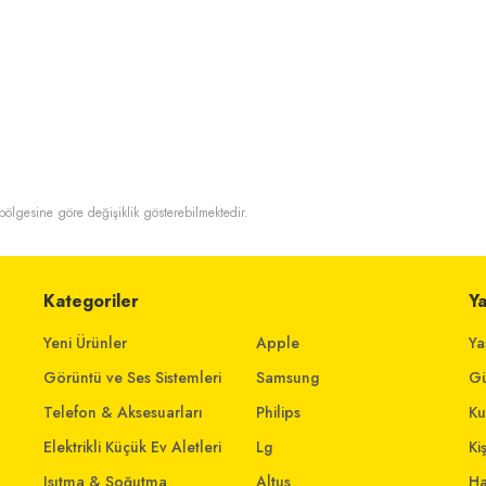
t bölgesine göre değişiklik gösterebilmektedir.
Kategoriler
Y
Yeni Ürünler
Apple
Ya
Görüntü ve Ses Sistemleri
Samsung
Gü
Telefon & Aksesuarları
Philips
Ku
Elektrikli Küçük Ev Aletleri
Lg
Ki
Isıtma & Soğutma
Altus
Ha