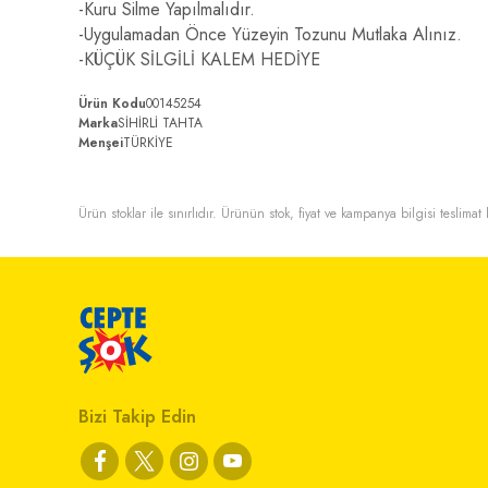
-Kuru Silme Yapılmalıdır.
-Uygulamadan Önce Yüzeyin Tozunu Mutlaka Alınız.
-KÜÇÜK SİLGİLİ KALEM HEDİYE
Ürün Kodu
00145254
Marka
SİHİRLİ TAHTA
Menşei
TÜRKİYE
Ürün stoklar ile sınırlıdır. Ürünün stok, fiyat ve kampanya bilgisi teslima
Bizi Takip Edin