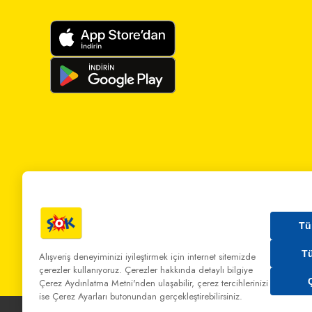
Tü
T
Alışveriş deneyiminizi iyileştirmek için internet sitemizde
çerezler kullanıyoruz. Çerezler hakkında detaylı bilgiye
Bizi Arayın:
0 850 808 00 00
Bize Yazın:
musterihiz
Çerez Aydınlatma Metni'nden
ulaşabilir, çerez tercihlerinizi
ise Çerez Ayarları butonundan gerçekleştirebilirsiniz.