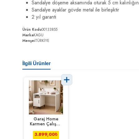
Sandalye döşeme aksamında oturak 5 cm kalınlığında
Sandalye ayaklar gövde metal ile birleşiktir
2 yıl garanti
Ürün Kodu
00133855
Marka
KAGU
Menşei
TÜRKİYE
İlgili Ürünler
Garaj Home
Karmen Çalışma
Masası - Beyaz
3.899,00
₺