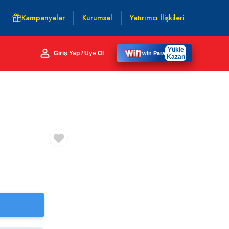
Kampanyalar
Kurumsal
Yatırımcı İlişkileri
Yükle
Giriş Yap / Üye Ol
win Para
Kazan