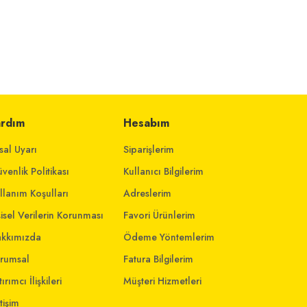
ardım
Hesabım
sal Uyarı
Siparişlerim
venlik Politikası
Kullanıcı Bilgilerim
llanım Koşulları
Adreslerim
şisel Verilerin Korunması
Favori Ürünlerim
kkımızda
Ödeme Yöntemlerim
rumsal
Fatura Bilgilerim
ırımcı İlişkileri
Müşteri Hizmetleri
etişim