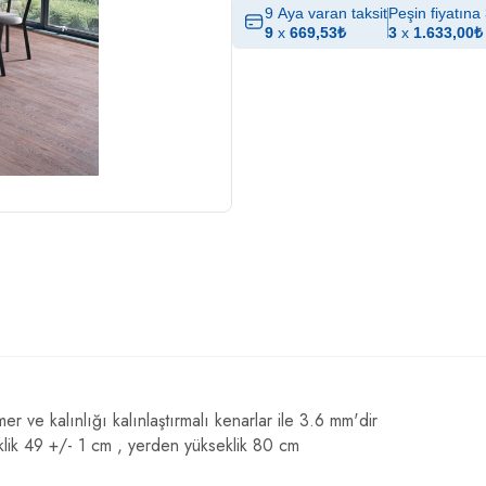
9 Aya varan taksit
Peşin fiyatına 
9
x
669,53
₺
3
x
1.633,00
₺
 ve kalınlığı kalınlaştırmalı kenarlar ile 3.6 mm'dir
lik 49 +/- 1 cm , yerden yükseklik 80 cm