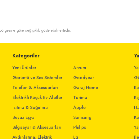
t bölgesine göre değişiklik gösterebilmektedir.
Kategoriler
Y
Yeni Ürünler
Arzum
Ya
Görüntü ve Ses Sistemleri
Goodyear
Gü
Telefon & Aksesuarları
Garaj Home
Ku
Elektrikli Küçük Ev Aletleri
Torima
Ki
Isıtma & Soğutma
Apple
Ha
Beyaz Eşya
Samsung
Ku
Bilgisayar & Aksesuarları
Philips
Yat
Aydınlatma, Elektrik
Lg
İl