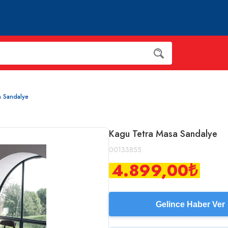
a Sandalye
Kagu Tetra Masa Sandalye
00133855
4.899,00
₺
Gelince Haber Ver