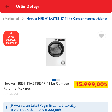
Ürün Detayı
tma Makineleri
Hoover HRE-H11A2TBE-17 11 kg Çamaşır Kurutma Makinesi
9
AYA
VARAN
TAKSİT
15.999,00
₺
Hoover HRE-H11A2TBE-17 11 kg Çamaşır
Kurutma Makinesi
00168651
9 Aya varan taksit
Peşin fiyatına 3 taksit
9
x
2.186,53
₺
3
x
5.333,00
₺