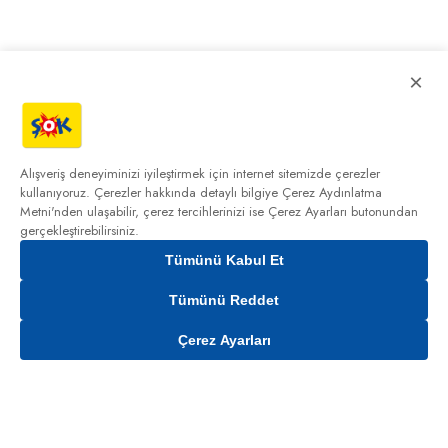
×
Alışveriş deneyiminizi iyileştirmek için internet sitemizde çerezler
kullanıyoruz. Çerezler hakkında detaylı bilgiye
Çerez Aydınlatma
Metni'nden
ulaşabilir, çerez tercihlerinizi ise Çerez Ayarları butonundan
gerçekleştirebilirsiniz.
Tümünü Kabul Et
Tümünü Reddet
Çerez Ayarları
Gelince Haber Ver