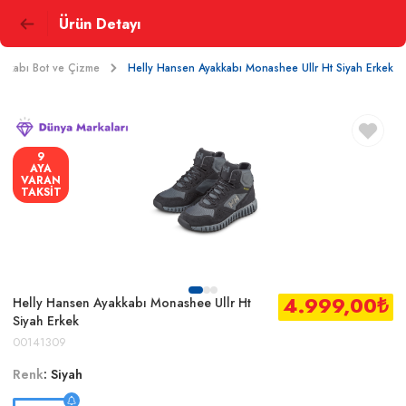
Ürün Detayı
akkabı Bot ve Çizme
Helly Hansen Ayakkabı Monashee Ullr Ht Siyah Erkek
9
AYA
VARAN
TAKSİT
4.999,00
₺
Helly Hansen Ayakkabı Monashee Ullr Ht
Siyah Erkek
00141309
Renk
:
Siyah