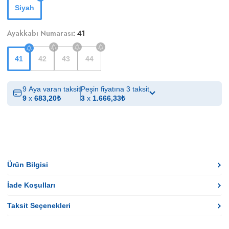
Siyah
Ayakkabı Numarası
:
41
41
42
43
44
9 Aya varan taksit
Peşin fiyatına 3 taksit
9
x
683,20
₺
3
x
1.666,33
₺
Ürün Bilgisi
İade Koşulları
Taksit Seçenekleri