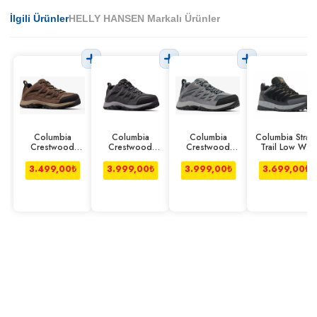
İlgili Ürünler
HELLY HANSEN Markalı Ürünler
Columbia
Columbia
Columbia
Columbia Strata
Crestwood
Crestwood
Crestwood
Trail Low Wp
Ayakkabı
Ayakkabı Koyu
Ayakkabı Gri
Ayakkabı Erkek
Kahverengi
Gri
Siyah
3.499,00
₺
3.999,00
₺
3.999,00
₺
3.699,00
₺