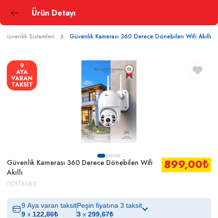
Ürün Detayı
 Güvenlik Sistemleri
Güvenlik Kamerası 360 Derece Dönebilen Wifi Akıllı
9
AYA
VARAN
TAKSİT
899,00
₺
Güvenlik Kamerası 360 Derece Dönebilen Wifi
Akıllı
00178080
9 Aya varan taksit
Peşin fiyatına 3 taksit
9
x
122,86
₺
3
x
299,67
₺