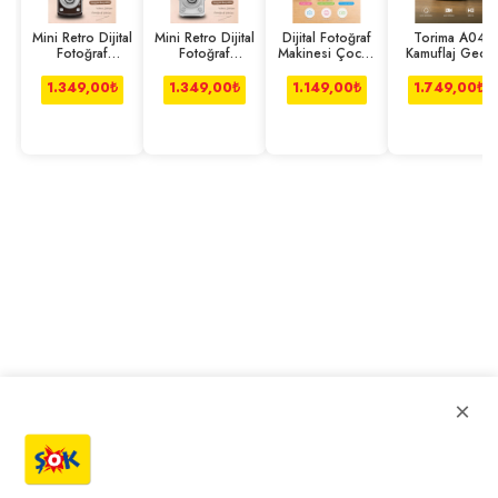
Mini Retro Dijital
Mini Retro Dijital
Dijital Fotoğraf
Torima A04
Fotoğraf
Fotoğraf
Makinesi Çocuk
Kamuflaj Gece
Makinesi Video
Makinesi Video
Termal Resim
Görüşlü Suya
Kamera
Kamera
Kağıt
Dayanıklı Av
1.349,00
₺
1.349,00
₺
1.149,00
₺
1.749,00
₺
×