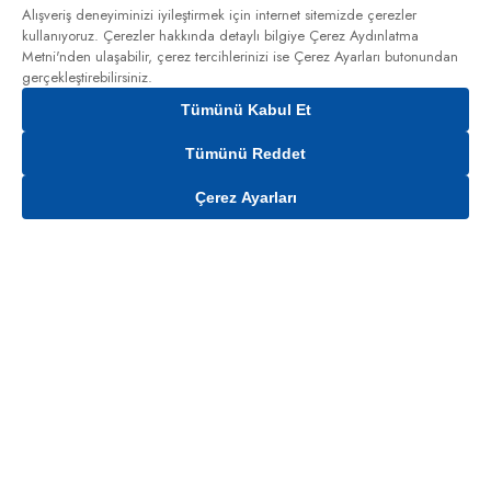
Alışveriş deneyiminizi iyileştirmek için internet sitemizde çerezler
kullanıyoruz. Çerezler hakkında detaylı bilgiye
Çerez Aydınlatma
Metni'nden
ulaşabilir, çerez tercihlerinizi ise Çerez Ayarları butonundan
gerçekleştirebilirsiniz.
Tümünü Kabul Et
Tümünü Reddet
Çerez Ayarları
Sepete Ekle