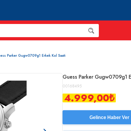
ess Parker Gugw0709g1 Erkek Kol Saati
Guess Parker Gugw0709g1 Er
00168495
4.999,00
₺
Gelince Haber Ver