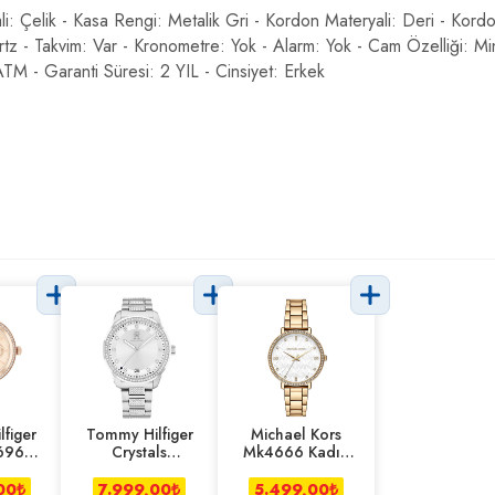
i: Çelik - Kasa Rengi: Metalik Gri - Kordon Materyali: Deri - Kordo
artz - Takvim: Var - Kronometre: Yok - Alarm: Yok - Cam Özelliği: Mi
TM - Garanti Süresi: 2 YIL - Cinsiyet: Erkek
figer
Tommy Hilfiger
Michael Kors
696
Crystals
Mk4666 Kadın
 Saati
Th1782757
Kol Saati
Kadın Kol Saati
00
₺
7.999,00
₺
5.499,00
₺