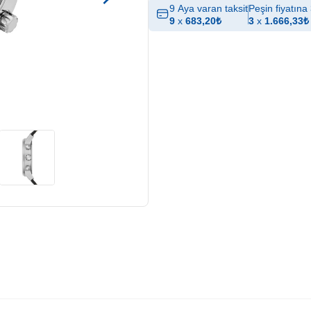
9 Aya varan taksit
Peşin fiyatına 
9
x
683,20
₺
3
x
1.666,33
₺