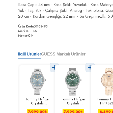
Kasa Çapı: 44 mm - Kasa Şekli: Yuvarlak - Kasa Materyal
Yok - Taş: Yok - Çalışma Şekli: Analog - Teknolojisi: Qu
20 cm - Kordon Genişliği: 22 mm
- Su Geçirmezlik: 5 A
Ürün Kodu
00168495
Marka
GUESS
Menşei
ÇİN
İlgili Ürünler
GUESS Markalı Ürünler
Tommy Hilfiger
Tommy Hilfiger
Tommy Hil
Crystals
Crystals
Th1782
Th1782795
Th1782759
Kadın Kol
Kadın Kol Saati
Kadın Kol Saati
7.999,00
₺
7.999,00
₺
6.499,