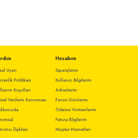
ardım
Hesabım
sal Uyarı
Siparişlerim
venlik Politikası
Kullanıcı Bilgilerim
llanım Koşulları
Adreslerim
şisel Verilerin Korunması
Favori Ürünlerim
kkımızda
Ödeme Yöntemlerim
rumsal
Fatura Bilgilerim
ırımcı İlişkileri
Müşteri Hizmetleri