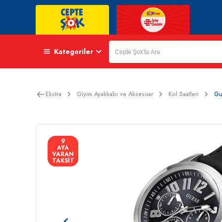
Kategoriler
Ekstra
Giyim Ayakkabı ve Aksesuar
Kol Saatleri
Gu
9
AYA
VARAN
TAKSİT