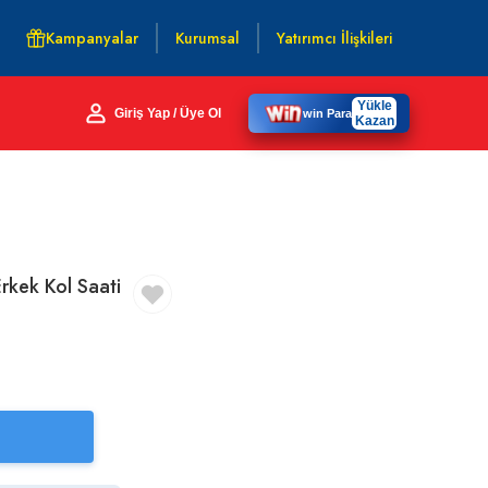
Kampanyalar
Kurumsal
Yatırımcı İlişkileri
Yükle
Giriş Yap / Üye Ol
win Para
Kazan
kek Kol Saati