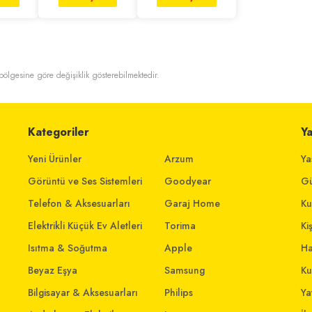
t bölgesine göre değişiklik gösterebilmektedir.
Kategoriler
Y
Yeni Ürünler
Arzum
Ya
Görüntü ve Ses Sistemleri
Goodyear
Gü
Telefon & Aksesuarları
Garaj Home
Ku
Elektrikli Küçük Ev Aletleri
Torima
Ki
Isıtma & Soğutma
Apple
Ha
Beyaz Eşya
Samsung
Ku
Bilgisayar & Aksesuarları
Philips
Yat