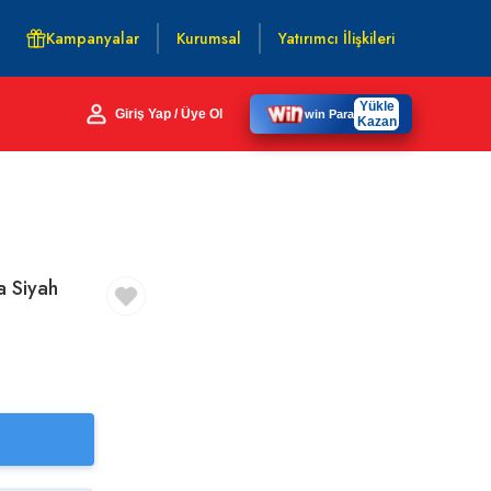
Kampanyalar
Kurumsal
Yatırımcı İlişkileri
Yükle
Giriş Yap / Üye Ol
win Para
Kazan
a Siyah