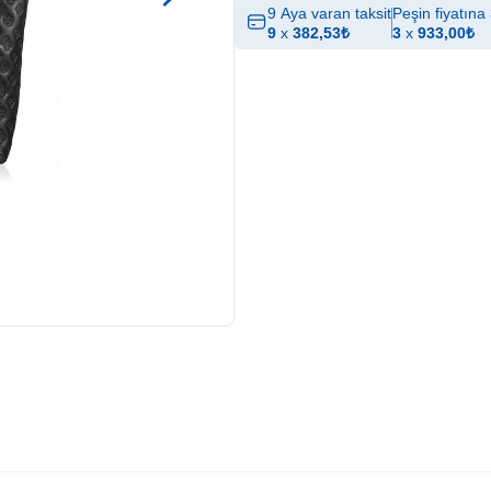
9 Aya varan taksit
Peşin fiyatına 
9
x
382,53
₺
3
x
933,00
₺