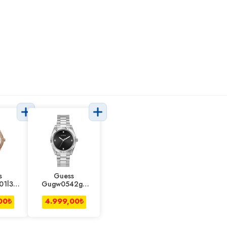
s
Guess
01l3
Gugw0542g1
 Saati
Erkek Kol Saati
00
₺
4.999,00
₺