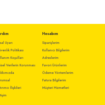
ardım
Hesabım
sal Uyarı
Siparişlerim
venlik Politikası
Kullanıcı Bilgilerim
llanım Koşulları
Adreslerim
şisel Verilerin Korunması
Favori Ürünlerim
kkımızda
Ödeme Yöntemlerim
rumsal
Fatura Bilgilerim
ırımcı İlişkileri
Müşteri Hizmetleri
etişim