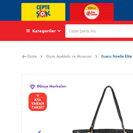
Kategoriler
Ekstra
Giyim Ayakkabı ve Aksesuar
Guess Noelle Elite
9
AYA
VARAN
TAKSİT