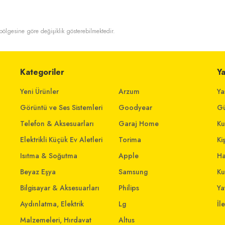
t bölgesine göre değişiklik gösterebilmektedir.
Kategoriler
Y
Yeni Ürünler
Arzum
Ya
Görüntü ve Ses Sistemleri
Goodyear
Gü
Telefon & Aksesuarları
Garaj Home
Ku
Elektrikli Küçük Ev Aletleri
Torima
Ki
Isıtma & Soğutma
Apple
Ha
Beyaz Eşya
Samsung
Ku
Bilgisayar & Aksesuarları
Philips
Yat
Aydınlatma, Elektrik
Lg
İl
Malzemeleri, Hırdavat
Altus