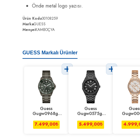
Önde metal logo yazısı.
Ürün Kodu
00108259
Marka
GUESS
Menşei
KAMBOÇYA
GUESS Markalı Ürünler
Guess
Guess
Gues
Gugw0968g3
Gugw0575g3
Gugw00
Erkek Kol Saati
Erkek Kol Saati
Kadın Kol
7.499,00
₺
5.499,00
₺
4.999,