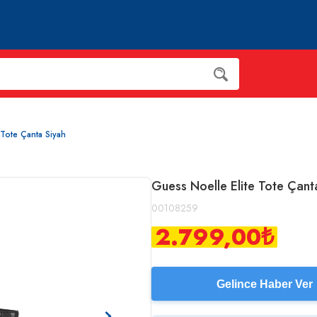
 Tote Çanta Siyah
Guess Noelle Elite Tote Çant
00108259
2.799,00
₺
Gelince Haber Ver