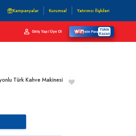
Kampanyalar
Kurumsal
Yatırımcı İlişkileri
Yükle
Giriş Yap / Üye Ol
win Para
Kazan
onlu Türk Kahve Makinesi