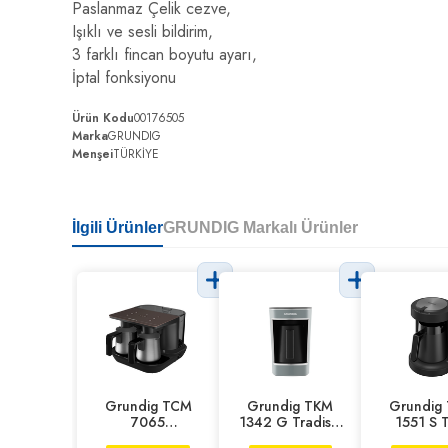
Paslanmaz Çelik cezve,
Işıklı ve sesli bildirim,
3 farklı fincan boyutu ayarı,
İptal fonksiyonu
Ürün Kodu
00176505
Marka
GRUNDIG
Menşei
TÜRKİYE
İlgili Ürünler
GRUNDIG Markalı Ürünler
Grundig TCM
Grundig TKM
Grundig
7065
1342 G Tradisia
1551 S 
İndüksiyonlu
Türk Kahve
Kahve Mak