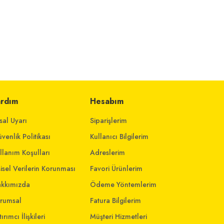
ardım
Hesabım
sal Uyarı
Siparişlerim
venlik Politikası
Kullanıcı Bilgilerim
llanım Koşulları
Adreslerim
şisel Verilerin Korunması
Favori Ürünlerim
kkımızda
Ödeme Yöntemlerim
rumsal
Fatura Bilgilerim
ırımcı İlişkileri
Müşteri Hizmetleri