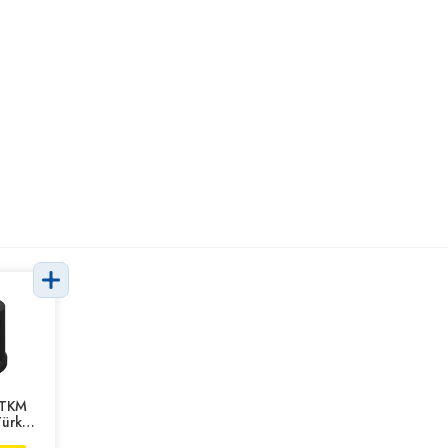
 TKM
Türk
inesi