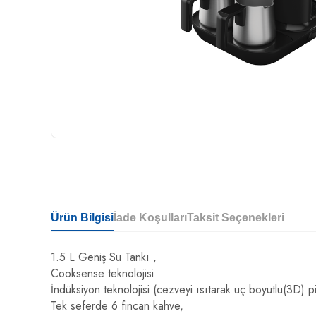
Ürün Bilgisi
İade Koşulları
Taksit Seçenekleri
1.5 L Geniş Su Tankı ,
Cooksense teknolojisi
İndüksiyon teknolojisi (cezveyi ısıtarak üç boyutlu(3D) p
Tek seferde 6 fincan kahve,