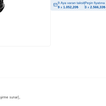
9 Aya varan taksit
Peşin fiyatına 
9
x
1.052,20
₺
3
x
2.566,33
₺
işirme sunar),