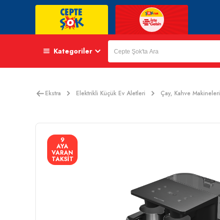
Kategoriler
Ekstra
Elektrikli Küçük Ev Aletleri
Çay, Kahve Makineleri
9
AYA
VARAN
TAKSİT