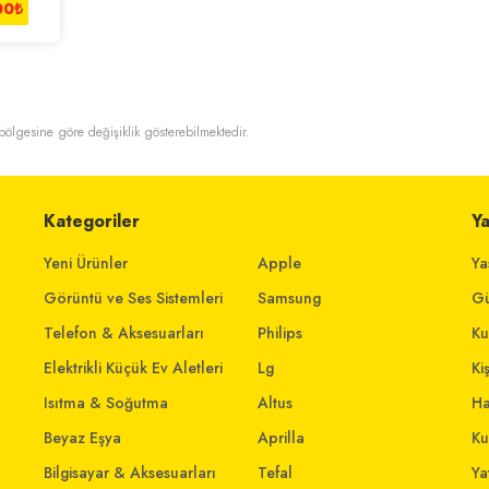
00
₺
t bölgesine göre değişiklik gösterebilmektedir.
Kategoriler
Y
Yeni Ürünler
Apple
Ya
Görüntü ve Ses Sistemleri
Samsung
Gü
Telefon & Aksesuarları
Philips
Ku
Elektrikli Küçük Ev Aletleri
Lg
Ki
Isıtma & Soğutma
Altus
Ha
Beyaz Eşya
Aprilla
Ku
Bilgisayar & Aksesuarları
Tefal
Yat