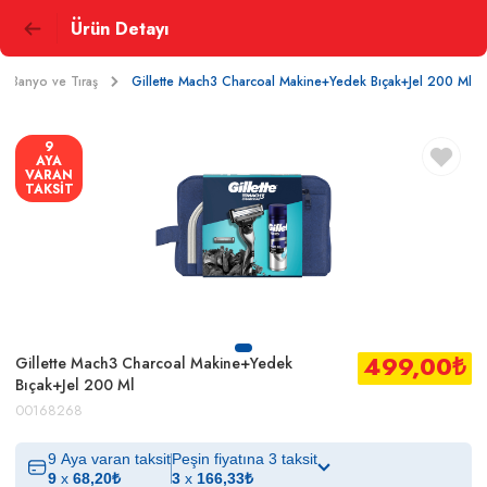
Ürün Detayı
, Banyo ve Tıraş
Gillette Mach3 Charcoal Makine+Yedek Bıçak+Jel 200 Ml
9
AYA
VARAN
TAKSİT
499,00
₺
Gillette Mach3 Charcoal Makine+Yedek
Bıçak+Jel 200 Ml
00168268
9 Aya varan taksit
Peşin fiyatına 3 taksit
9
x
68,20
₺
3
x
166,33
₺