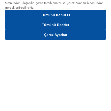
Metni'nden
ulaşabilir, çerez tercihlerinizi ise Çerez Ayarları butonundan
gerçekleştirebilirsiniz.
Tümünü Kabul Et
Tümünü Reddet
Çerez Ayarları
Sepete Ekle