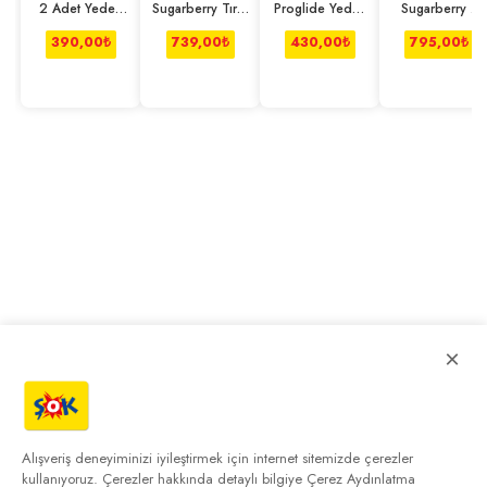
2 Adet Yedek
Sugarberry Tıraş
Proglide Yedek
Sugarberry 5
Tıraş Bıçağı
Bıçağı 5 Bıçaklı
Tıraş Bıçağı 2
Bıçaklı Yedek
Adet
Bıçak 3lü
390,00
₺
739,00
₺
430,00
₺
795,00
₺
×
Alışveriş deneyiminizi iyileştirmek için internet sitemizde çerezler
kullanıyoruz. Çerezler hakkında detaylı bilgiye
Çerez Aydınlatma