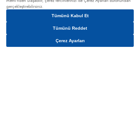
Metni'nden
ulaşabilir, çerez tercihlerinizi ise Çerez Ayarları butonundan
gerçekleştirebilirsiniz.
Tümünü Kabul Et
Tümünü Reddet
Çerez Ayarları
Gelince Haber Ver