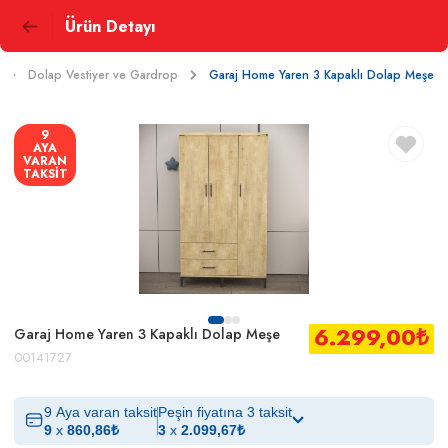
Ürün Detayı
Dolap Vestiyer ve Gardrop
Garaj Home Yaren 3 Kapaklı Dolap Meşe
9
AYA
VARAN
TAKSİT
6.299,00
₺
Garaj Home Yaren 3 Kapaklı Dolap Meşe
00141727
9 Aya varan taksit
Peşin fiyatına 3 taksit
9
x
860,86
₺
3
x
2.099,67
₺