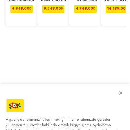
Çekmeceli
Çekmeceli
Kapaklı Dolap
Çekmeceli
Dolap
Dolap
Dolap
4.849,00
₺
9.549,00
₺
4.749,00
₺
14.199,00
₺
×
Alışveriş deneyiminizi iyileştirmek için internet sitemizde çerezler
kullanıyoruz. Çerezler hakkında detaylı bilgiye
Çerez Aydınlatma