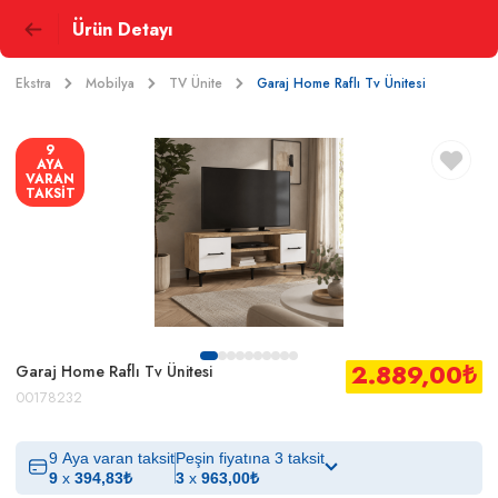
Ürün Detayı
Ekstra
Mobilya
TV Ünite
Garaj Home Raflı Tv Ünitesi
9
AYA
VARAN
TAKSİT
2.889,00
₺
Garaj Home Raflı Tv Ünitesi
00178232
9 Aya varan taksit
Peşin fiyatına 3 taksit
9
x
394,83
₺
3
x
963,00
₺