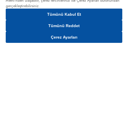
Metni'nden
ulaşabilir, çerez tercihlerinizi ise Çerez Ayarları butonundan
gerçekleştirebilirsiniz.
Tümünü Kabul Et
Tümünü Reddet
Çerez Ayarları
Sepete Ekle