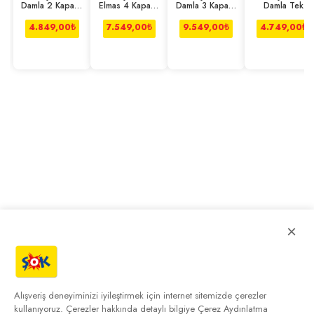
Damla 2 Kapaklı
Elmas 4 Kapaklı
Damla 3 Kapaklı
Damla Tek
Çekmeceli
2 Çekmeceli
Çekmeceli
Kapaklı Dolap
Dolap
Dolap
Dolap
4.849,00
₺
7.549,00
₺
9.549,00
₺
4.749,00
₺
×
Alışveriş deneyiminizi iyileştirmek için internet sitemizde çerezler
kullanıyoruz. Çerezler hakkında detaylı bilgiye
Çerez Aydınlatma