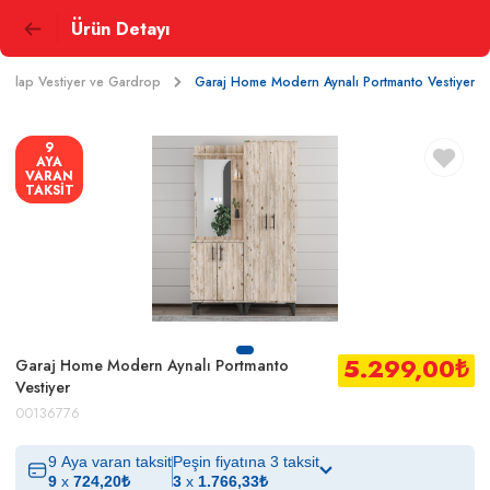
Ürün Detayı
Dolap Vestiyer ve Gardrop
Garaj Home Modern Aynalı Portmanto Vestiyer
9
AYA
VARAN
TAKSİT
5.299,00
₺
Garaj Home Modern Aynalı Portmanto
Vestiyer
00136776
9 Aya varan taksit
Peşin fiyatına 3 taksit
9
x
724,20
₺
3
x
1.766,33
₺