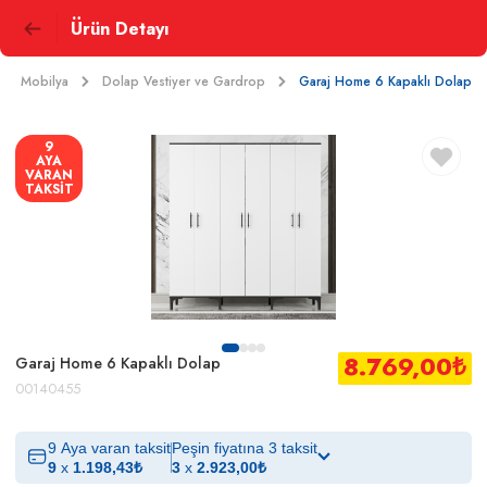
Ürün Detayı
Mobilya
Dolap Vestiyer ve Gardrop
Garaj Home 6 Kapaklı Dolap
9
AYA
VARAN
TAKSİT
8.769,00
₺
Garaj Home 6 Kapaklı Dolap
00140455
9 Aya varan taksit
Peşin fiyatına 3 taksit
9
x
1.198,43
₺
3
x
2.923,00
₺