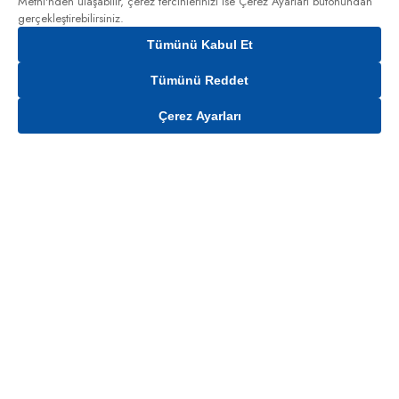
Metni'nden
ulaşabilir, çerez tercihlerinizi ise Çerez Ayarları butonundan
gerçekleştirebilirsiniz.
Tümünü Kabul Et
Tümünü Reddet
Çerez Ayarları
Gelince Haber Ver