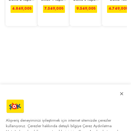
Çekmeceli
2 Çekmeceli
Çekmeceli
Kapaklı Dolap
Dolap
Dolap
Dolap
4.849,00
₺
7.549,00
₺
9.549,00
₺
4.749,00
₺
×
Alışveriş deneyiminizi iyileştirmek için internet sitemizde çerezler
kullanıyoruz. Çerezler hakkında detaylı bilgiye
Çerez Aydınlatma