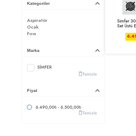
Kategoriler
Aspiratör
Simfer 3
Set Üstü 
Ocak
Cam
Fırın
6.4
Marka
SİMFER
Temizle
Fiyat
6.490,00₺ - 6.500,00₺
Temizle