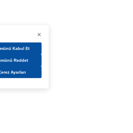
×
münü Kabul Et
ümünü Reddet
Çerez Ayarları