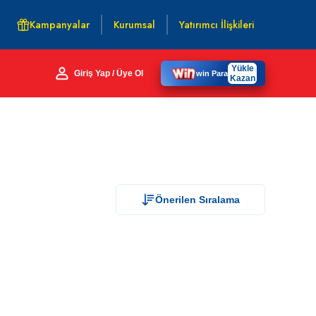
Kampanyalar
Kurumsal
Yatırımcı İlişkileri
Yükle
Giriş Yap / Üye Ol
win Para
Kazan
Önerilen Sıralama