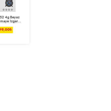
052 4g Beyaz
Emaye Izgara
 Ocak
99,00
₺