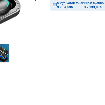
9 Aya varan taksit
Peşin fiyatına 
9
x
54,53
₺
3
x
133,00
₺