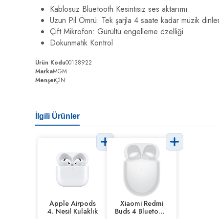
Kablosuz Bluetooth Kesintisiz ses aktarımı
Uzun Pil Ömrü: Tek şarjla 4 saate kadar müzik dinl
Çift Mikrofon: Gürültü engelleme özelliği
Dokunmatik Kontrol
Ürün Kodu
00138922
Marka
MGM
Menşei
ÇİN
İlgili Ürünler
Apple Airpods
Xiaomi Redmi
4. Nesil Kulaklık
Buds 4 Bluetooth