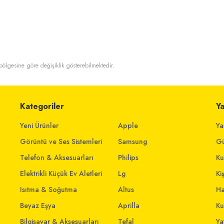
t bölgesine göre değişiklik gösterebilmektedir.
Kategoriler
Y
Yeni Ürünler
Apple
Ya
Görüntü ve Ses Sistemleri
Samsung
Gü
Telefon & Aksesuarları
Philips
Ku
Elektrikli Küçük Ev Aletleri
Lg
Ki
Isıtma & Soğutma
Altus
Ha
Beyaz Eşya
Aprilla
Ku
Bilgisayar & Aksesuarları
Tefal
Yat