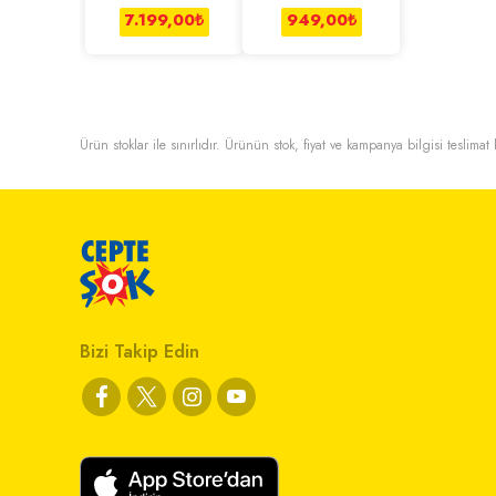
Kulaklık Beyaz
7.199,00
₺
949,00
₺
Ürün stoklar ile sınırlıdır. Ürünün stok, fiyat ve kampanya bilgisi teslima
Bizi Takip Edin