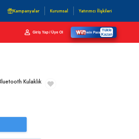
Kampanyalar
Kurumsal
Yatırımcı İlişkileri
Yükle
Giriş Yap / Üye Ol
win Para
Kazan
Bluetooth Kulaklık