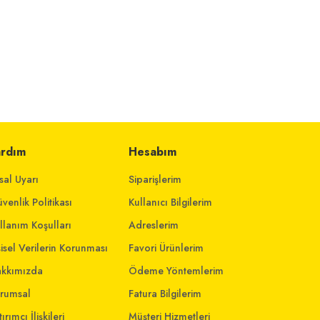
ardım
Hesabım
sal Uyarı
Siparişlerim
venlik Politikası
Kullanıcı Bilgilerim
llanım Koşulları
Adreslerim
şisel Verilerin Korunması
Favori Ürünlerim
kkımızda
Ödeme Yöntemlerim
rumsal
Fatura Bilgilerim
ırımcı İlişkileri
Müşteri Hizmetleri