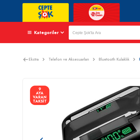
Kategoriler
Ekstra
Telefon ve Aksesuarları
Bluetooth Kulaklık
9
AYA
VARAN
TAKSİT