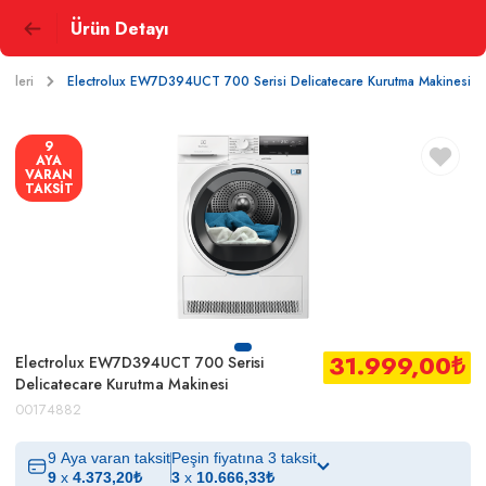
Ürün Detayı
neleri
Electrolux EW7D394UCT 700 Serisi Delicatecare Kurutma Makinesi
9
AYA
VARAN
TAKSİT
31.999,00
₺
Electrolux EW7D394UCT 700 Serisi
Delicatecare Kurutma Makinesi
00174882
9 Aya varan taksit
Peşin fiyatına 3 taksit
9
x
4.373,20
₺
3
x
10.666,33
₺