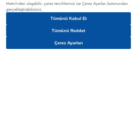
Metni'nden
ulaşabilir, çerez tercihlerinizi ise Çerez Ayarları butonundan
gerçekleştirebilirsiniz.
Tümünü Kabul Et
Tümünü Reddet
Çerez Ayarları
Sepete Ekle