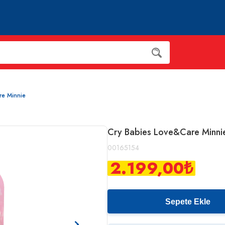
re Minnie
Cry Babies Love&Care Minni
00165154
2.199,00
₺
Sepete Ekle