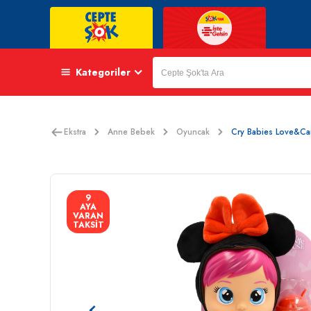
Kategoriler
Ekstra
Anne Bebek
Oyuncak
Cry Babies Love&Ca
9
AYA
VARAN
TAKSİT