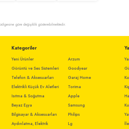
t bölgesine göre değişiklik gösterebilmektedir.
Kategoriler
Y
Yeni Ürünler
Arzum
Ya
Görüntü ve Ses Sistemleri
Goodyear
Gü
Telefon & Aksesuarları
Garaj Home
Ku
Elektrikli Küçük Ev Aletleri
Torima
Ki
Isıtma & Soğutma
Apple
Ha
Beyaz Eşya
Samsung
Ku
Bilgisayar & Aksesuarları
Philips
Yat
Aydınlatma, Elektrik
Lg
İl