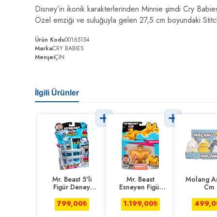
Disney’in ikonik karakterlerinden Minnie şimdi Cry Bab
Özel emziği ve suluğuyla gelen 27,5 cm boyundaki Stitc
Ürün Kodu
00165154
Marka
CRY BABIES
Menşei
ÇİN
İlgili Ürünler
Mr. Beast 5'li
Mr. Beast
Molang As
Figür Deney
Esneyen Figür
Cm
Tüpü
Tekli Legendary
Panther
799,00
₺
1.199,00
₺
499,0