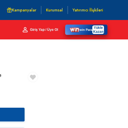
Kampanyalar
Kurumsal
Yatırımcı İlişkileri
Yükle
Giriş Yap / Üye Ol
win Para
Kazan
e