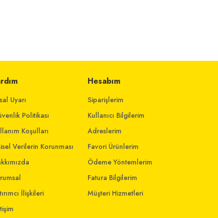
ardım
Hesabım
sal Uyarı
Siparişlerim
venlik Politikası
Kullanıcı Bilgilerim
llanım Koşulları
Adreslerim
şisel Verilerin Korunması
Favori Ürünlerim
kkımızda
Ödeme Yöntemlerim
rumsal
Fatura Bilgilerim
ırımcı İlişkileri
Müşteri Hizmetleri
etişim