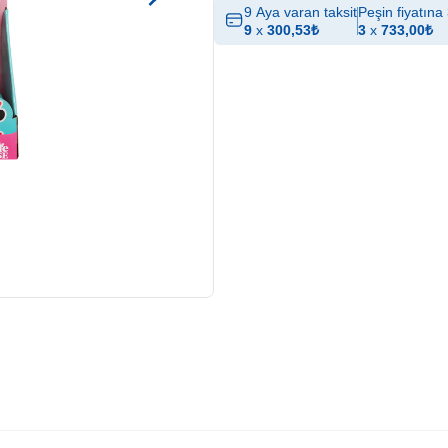
9 Aya varan taksit
Peşin fiyatına 
9
x
300,53
₺
3
x
733,00
₺