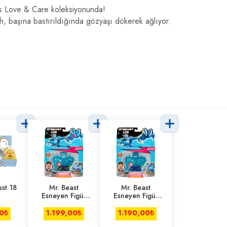
ies Love & Care koleksiyonunda!
h, başına bastırıldığında gözyaşı dökerek ağlıyor.
st 18
Mr. Beast
Mr. Beast
Esneyen Figür
Esneyen Figür
Hyper Charged
Tekli Iconıc
Panther
Panther
0
₺
1.199,00
₺
1.190,00
₺