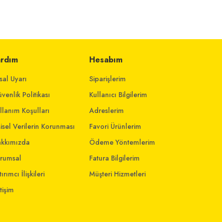
ardım
Hesabım
sal Uyarı
Siparişlerim
venlik Politikası
Kullanıcı Bilgilerim
llanım Koşulları
Adreslerim
şisel Verilerin Korunması
Favori Ürünlerim
kkımızda
Ödeme Yöntemlerim
rumsal
Fatura Bilgilerim
ırımcı İlişkileri
Müşteri Hizmetleri
etişim