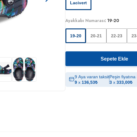
Lacivert
Ayakkabı Numarası
:
19-20
19-20
20-21
22-23
23
Sepete Ekle
9 Aya varan taksit
Peşin fiyatına 
9
x
136,53
₺
3
x
333,00
₺