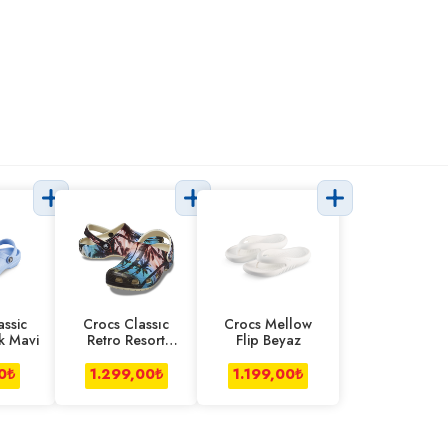
assic
Crocs Classıc
Crocs Mellow
k Mavi
Retro Resort
Flip Beyaz
Clog Desenli
0
₺
1.299,00
₺
1.199,00
₺