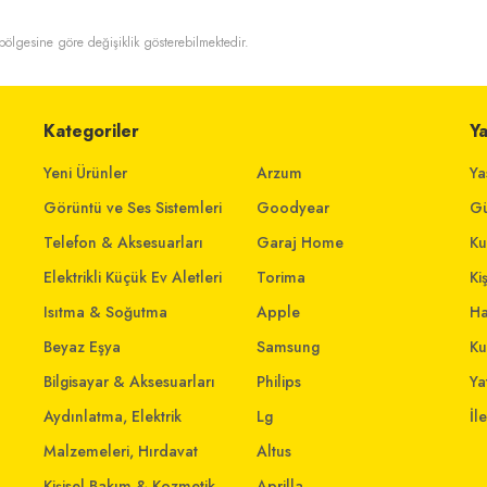
t bölgesine göre değişiklik gösterebilmektedir.
Kategoriler
Y
Yeni Ürünler
Arzum
Ya
Görüntü ve Ses Sistemleri
Goodyear
Gü
Telefon & Aksesuarları
Garaj Home
Ku
Elektrikli Küçük Ev Aletleri
Torima
Ki
Isıtma & Soğutma
Apple
Ha
Beyaz Eşya
Samsung
Ku
Bilgisayar & Aksesuarları
Philips
Yat
Aydınlatma, Elektrik
Lg
İl
Malzemeleri, Hırdavat
Altus
Kişisel Bakım & Kozmetik
Aprilla