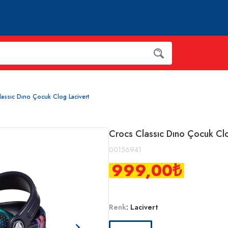
assıc Dıno Çocuk Clog Lacivert
Crocs Classıc Dıno Çocuk Clo
00156941
999,00
₺
Renk
:
Lacivert