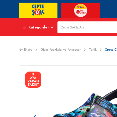
Kategoriler
Ekstra
Giyim Ayakkabı ve Aksesuar
Terlik
Crocs Cl
9
AYA
VARAN
TAKSİT