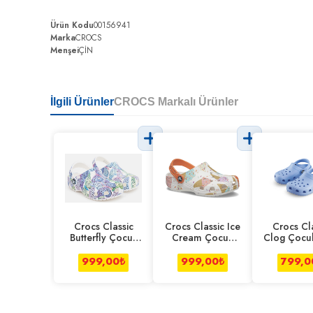
Ürün Kodu
00156941
Marka
CROCS
Menşei
ÇİN
İlgili Ürünler
CROCS Markalı Ürünler
Crocs Classic
Crocs Classic Ice
Crocs Cl
Butterfly Çocuk
Cream Çocuk
Clog Çocu
Clog Beyaz
Clog Beyaz
999,00
₺
999,00
₺
799,0