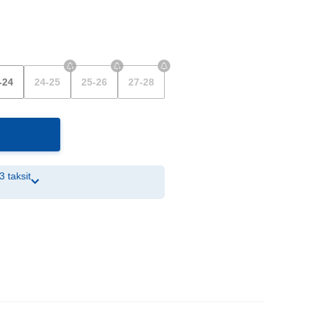
-24
24-25
25-26
27-28
3 taksit