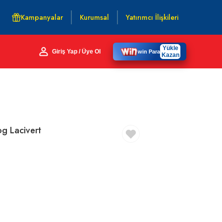
Kampanyalar
Kurumsal
Yatırımcı İlişkileri
Yükle
Giriş Yap / Üye Ol
win Para
Kazan
g Lacivert