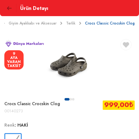
Ürün Detayı
Giyim Ayakkabı ve Aksesuar
Terlik
Crocs Classic Crocskin Clog
9
AYA
VARAN
TAKSİT
999,00
₺
Crocs Classic Crocskin Clog
00140273
Renk
:
HAKİ