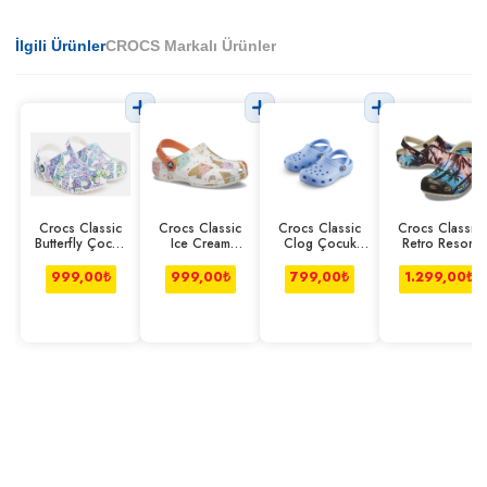
İlgili Ürünler
CROCS Markalı Ürünler
Crocs Classic
Crocs Classic
Crocs Classic
Crocs Classıc
Butterfly Çocuk
Ice Cream
Clog Çocuk
Retro Resort
Clog Beyaz
Çocuk Clog
Mavi
Clog Desenli
Beyaz
999,00
₺
999,00
₺
799,00
₺
1.299,00
₺