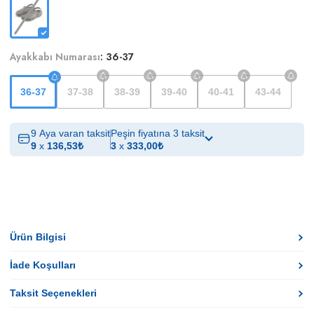
Ayakkabı Numarası
:
36-37
36-37
37-38
38-39
39-40
40-41
43-44
9 Aya varan taksit
Peşin fiyatına 3 taksit
9
x
136,53
₺
3
x
333,00
₺
Ürün Bilgisi
İade Koşulları
Taksit Seçenekleri