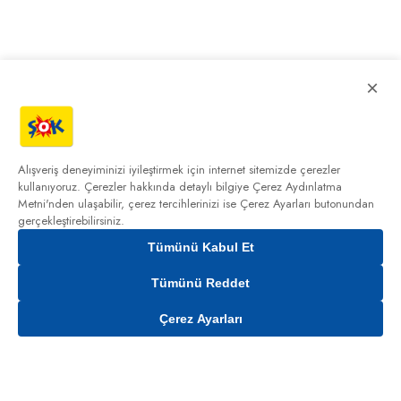
×
Alışveriş deneyiminizi iyileştirmek için internet sitemizde çerezler
kullanıyoruz. Çerezler hakkında detaylı bilgiye
Çerez Aydınlatma
Metni'nden
ulaşabilir, çerez tercihlerinizi ise Çerez Ayarları butonundan
gerçekleştirebilirsiniz.
Tümünü Kabul Et
Tümünü Reddet
Çerez Ayarları
Gelince Haber Ver