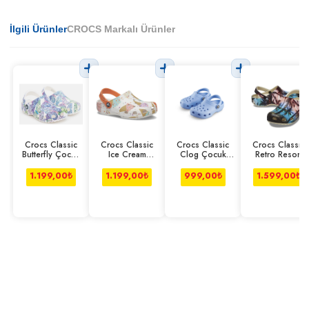
İlgili Ürünler
CROCS Markalı Ürünler
Crocs Classic
Crocs Classic
Crocs Classic
Crocs Classıc
Butterfly Çocuk
Ice Cream
Clog Çocuk
Retro Resort
Clog Beyaz
Çocuk Clog
Mavi
Clog Desenli
Beyaz
1.199,00
₺
1.199,00
₺
999,00
₺
1.599,00
₺