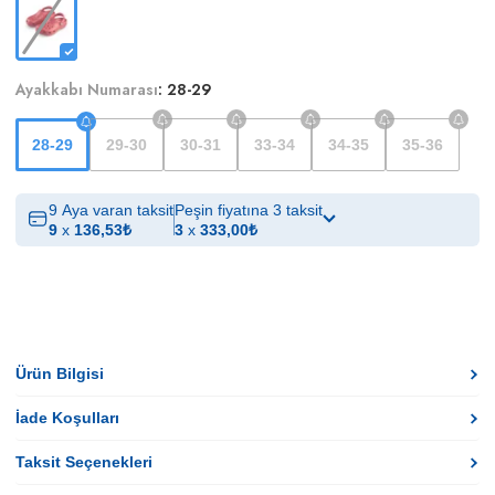
Ayakkabı Numarası
:
28-29
28-29
29-30
30-31
33-34
34-35
35-36
9 Aya varan taksit
Peşin fiyatına 3 taksit
9
x
136,53
₺
3
x
333,00
₺
Ürün Bilgisi
İade Koşulları
Taksit Seçenekleri