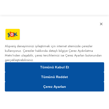
×
Alışveriş deneyiminizi iyileştirmek için internet sitemizde çerezler
kullanıyoruz. Çerezler hakkında detaylı bilgiye
Çerez Aydınlatma
Metni'nden
ulaşabilir, çerez tercihlerinizi ise Çerez Ayarları butonundan
gerçekleştirebilirsiniz.
Tümünü Kabul Et
Tümünü Reddet
Çerez Ayarları
Gelince Haber Ver