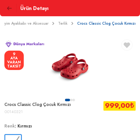
Ürün Detayı
Giyim Ayakkabı ve Aksesuar
Terlik
Crocs Classic Clog Çocuk Kırmızı
9
AYA
VARAN
TAKSİT
999,00
₺
Crocs Classic Clog Çocuk Kırmızı
00140321
Renk
:
Kırmızı