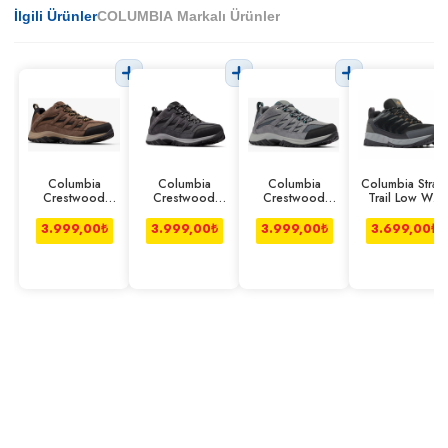
İlgili Ürünler
COLUMBIA Markalı Ürünler
Columbia
Columbia
Columbia
Columbia Strata
Crestwood
Crestwood
Crestwood
Trail Low Wp
Ayakkabı
Ayakkabı Koyu
Ayakkabı Gri
Ayakkabı Erkek
Kahverengi
Gri
Siyah
3.999,00
₺
3.999,00
₺
3.999,00
₺
3.699,00
₺