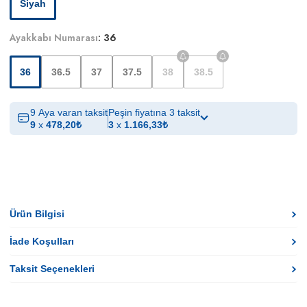
Siyah
Ayakkabı Numarası
:
36
36
36.5
37
37.5
38
38.5
9 Aya varan taksit
Peşin fiyatına 3 taksit
9
x
478,20
₺
3
x
1.166,33
₺
Ürün Bilgisi
İade Koşulları
Taksit Seçenekleri