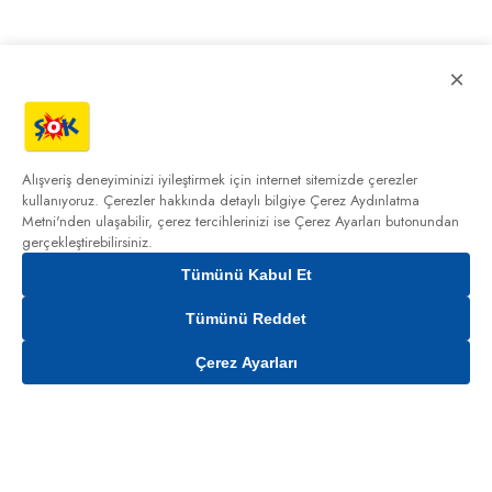
×
Alışveriş deneyiminizi iyileştirmek için internet sitemizde çerezler
kullanıyoruz. Çerezler hakkında detaylı bilgiye
Çerez Aydınlatma
Metni'nden
ulaşabilir, çerez tercihlerinizi ise Çerez Ayarları butonundan
gerçekleştirebilirsiniz.
Tümünü Kabul Et
Tümünü Reddet
Çerez Ayarları
Sepete Ekle