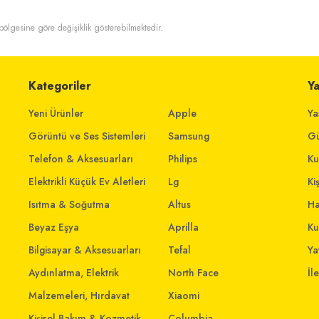
t bölgesine göre değişiklik gösterebilmektedir.
Kategoriler
Y
Yeni Ürünler
Apple
Ya
Görüntü ve Ses Sistemleri
Samsung
Gü
Telefon & Aksesuarları
Philips
Ku
Elektrikli Küçük Ev Aletleri
Lg
Ki
Isıtma & Soğutma
Altus
Ha
Beyaz Eşya
Aprilla
Ku
Bilgisayar & Aksesuarları
Tefal
Yat
Aydınlatma, Elektrik
North Face
İl
Malzemeleri, Hırdavat
Xiaomi
Kişisel Bakım & Kozmetik
Columbia