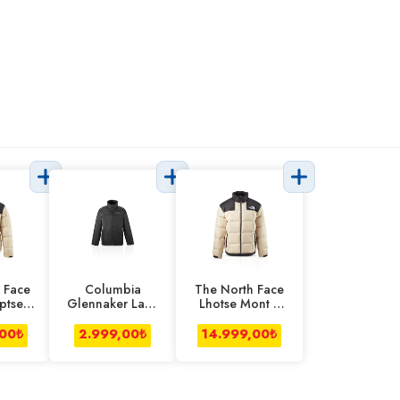
 Face
Columbia
The North Face
ptse
Glennaker Lake
Lhotse Mont L
yaz
II Yağmurluk
Beyaz Erkek
k
Erkek Siyah
,00
₺
2.999,00
₺
14.999,00
₺