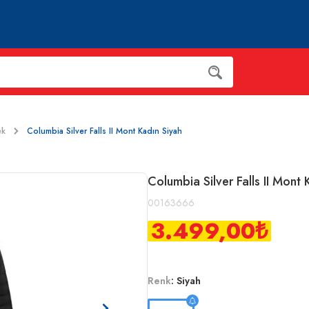
ek
Columbia Silver Falls II Mont Kadın Siyah
Columbia Silver Falls II Mont 
00163666
3.499,00
₺
Renk
:
Siyah