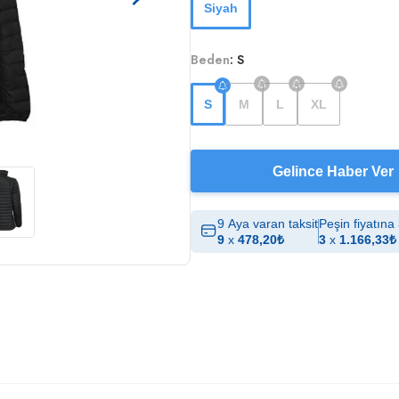
Siyah
Beden
:
S
S
M
L
XL
Gelince Haber Ver
9 Aya varan taksit
Peşin fiyatına 
9
x
478,20
₺
3
x
1.166,33
₺