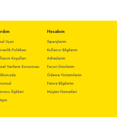
ardım
Hesabım
sal Uyarı
Siparişlerim
venlik Politikası
Kullanıcı Bilgilerim
llanım Koşulları
Adreslerim
şisel Verilerin Korunması
Favori Ürünlerim
kkımızda
Ödeme Yöntemlerim
rumsal
Fatura Bilgilerim
ırımcı İlişkileri
Müşteri Hizmetleri
etişim