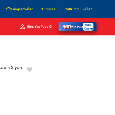
Kampanyalar
Kurumsal
Yatırımcı İlişkileri
Yükle
Giriş Yap / Üye Ol
win Para
Kazan
Kadın Siyah