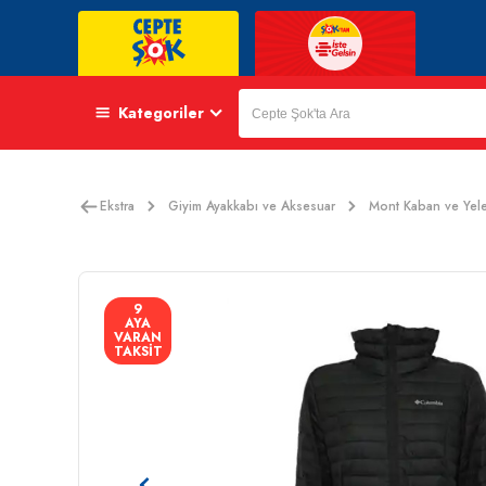
Kategoriler
Ekstra
Giyim Ayakkabı ve Aksesuar
Mont Kaban ve Yel
9
AYA
VARAN
TAKSİT