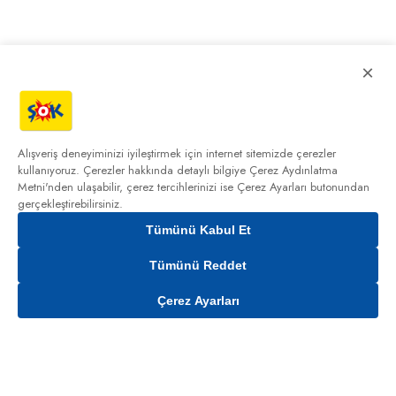
×
Alışveriş deneyiminizi iyileştirmek için internet sitemizde çerezler
kullanıyoruz. Çerezler hakkında detaylı bilgiye
Çerez Aydınlatma
Metni'nden
ulaşabilir, çerez tercihlerinizi ise Çerez Ayarları butonundan
gerçekleştirebilirsiniz.
Tümünü Kabul Et
Tümünü Reddet
Çerez Ayarları
Sepete Ekle