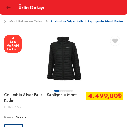
Ürün Detayı
r
Mont Kaban ve Yelek
Columbia Silver Falls II Kapüşonlu Mont Kadın
9
AYA
VARAN
TAKSİT
4.499,00
₺
Columbia Silver Falls II Kapüşonlu Mont
Kadın
00163658
Renk
:
Siyah