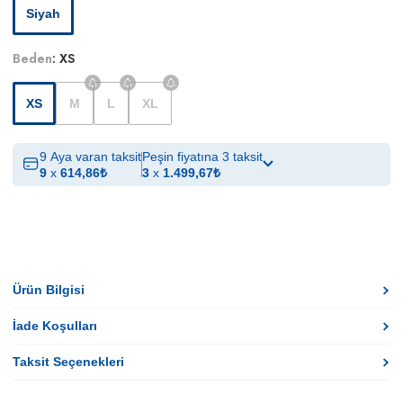
Siyah
Beden
:
XS
XS
M
L
XL
9 Aya varan taksit
Peşin fiyatına 3 taksit
9
x
614,86
₺
3
x
1.499,67
₺
Ürün Bilgisi
İade Koşulları
Taksit Seçenekleri