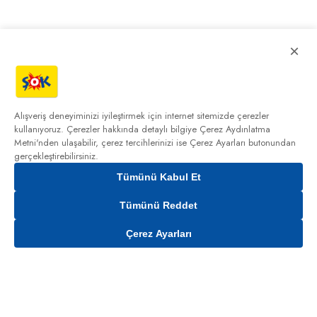
×
Alışveriş deneyiminizi iyileştirmek için internet sitemizde çerezler
kullanıyoruz. Çerezler hakkında detaylı bilgiye
Çerez Aydınlatma
Metni'nden
ulaşabilir, çerez tercihlerinizi ise Çerez Ayarları butonundan
gerçekleştirebilirsiniz.
Tümünü Kabul Et
Tümünü Reddet
Çerez Ayarları
Gelince Haber Ver