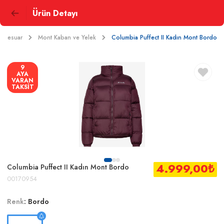
Ürün Detayı
Aksesuar
Mont Kaban ve Yelek
Columbia Puffect II Kadın Mont Bordo
9
AYA
VARAN
TAKSİT
4.999,00
₺
Columbia Puffect II Kadın Mont Bordo
00170954
Renk
:
Bordo