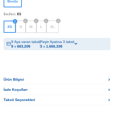
Bordo
Beden
:
XS
XS
S
M
L
XL
9 Aya varan taksit
Peşin fiyatına 3 taksit
9
x
683,20
₺
3
x
1.666,33
₺
Ürün Bilgisi
İade Koşulları
Taksit Seçenekleri