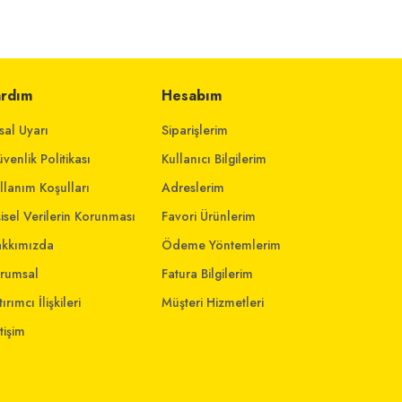
ardım
Hesabım
sal Uyarı
Siparişlerim
venlik Politikası
Kullanıcı Bilgilerim
llanım Koşulları
Adreslerim
şisel Verilerin Korunması
Favori Ürünlerim
kkımızda
Ödeme Yöntemlerim
rumsal
Fatura Bilgilerim
ırımcı İlişkileri
Müşteri Hizmetleri
etişim