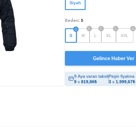
Siyah
Beden
:
S
S
M
L
XL
XXL
Gelince Haber Ver
9 Aya varan taksit
Peşin fiyatına 
9
x
819,86
₺
3
x
1.999,67
₺