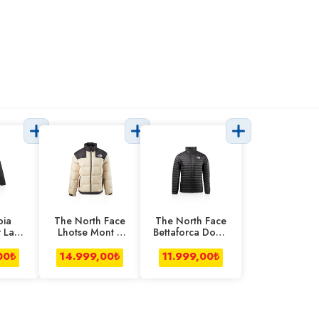
ia
The North Face
The North Face
 Lake
Lhotse Mont L
Bettaforca Down
rluk
Beyaz Erkek
Mont Siyah Erkek
iyah
00
₺
14.999,00
₺
11.999,00
₺