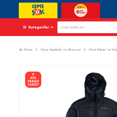
Kategoriler
Ekstra
Giyim Ayakkabı ve Aksesuar
Mont Kaban ve Yel
9
AYA
VARAN
TAKSİT