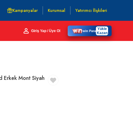
Kampanyalar
Kurumsal
Yatırımcı İlişkileri
Yükle
Giriş Yap / Üye Ol
win Para
Kazan
d Erkek Mont Siyah