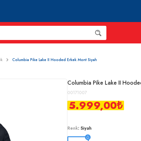
ek
Columbia Pike Lake II Hooded Erkek Mont Siyah
Columbia Pike Lake II Hoode
00171007
5.999,00
₺
Renk
:
Siyah