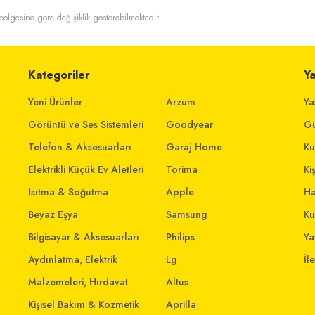
t bölgesine göre değişiklik gösterebilmektedir.
Kategoriler
Y
Yeni Ürünler
Arzum
Ya
Görüntü ve Ses Sistemleri
Goodyear
Gü
Telefon & Aksesuarları
Garaj Home
Ku
Elektrikli Küçük Ev Aletleri
Torima
Ki
Isıtma & Soğutma
Apple
Ha
Beyaz Eşya
Samsung
Ku
Bilgisayar & Aksesuarları
Philips
Yat
Aydınlatma, Elektrik
Lg
İl
Malzemeleri, Hırdavat
Altus
Kişisel Bakım & Kozmetik
Aprilla