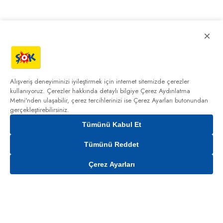
×
Alışveriş deneyiminizi iyileştirmek için internet sitemizde çerezler
kullanıyoruz. Çerezler hakkında detaylı bilgiye
Çerez Aydınlatma
Metni'nden
ulaşabilir, çerez tercihlerinizi ise Çerez Ayarları butonundan
gerçekleştirebilirsiniz.
Tümünü Kabul Et
Tümünü Reddet
Çerez Ayarları
Gelince Haber Ver