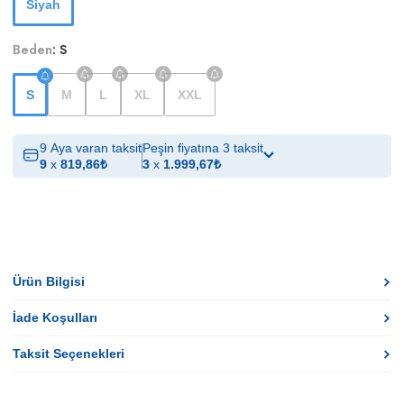
Siyah
Beden
:
S
S
M
L
XL
XXL
9 Aya varan taksit
Peşin fiyatına 3 taksit
9
x
819,86
₺
3
x
1.999,67
₺
Ürün Bilgisi
İade Koşulları
Taksit Seçenekleri