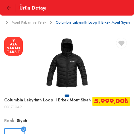
Ürün Detayı
ar
Mont Kaban ve Yelek
Columbia Labyrinth Loop II Erkek Mont Siyah
9
AYA
VARAN
TAKSİT
5.999,00
₺
Columbia Labyrinth Loop II Erkek Mont Siyah
00171049
Renk
:
Siyah