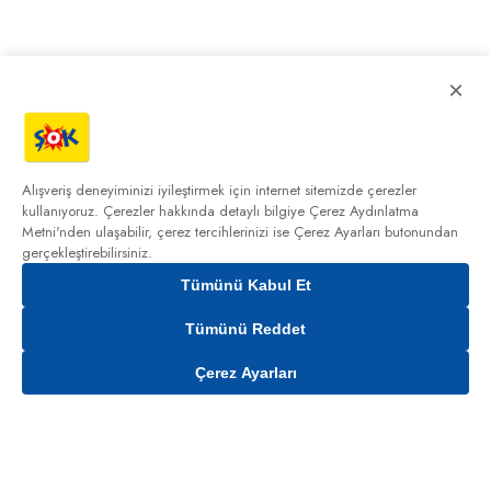
×
Alışveriş deneyiminizi iyileştirmek için internet sitemizde çerezler
kullanıyoruz. Çerezler hakkında detaylı bilgiye
Çerez Aydınlatma
Metni'nden
ulaşabilir, çerez tercihlerinizi ise Çerez Ayarları butonundan
gerçekleştirebilirsiniz.
Tümünü Kabul Et
Tümünü Reddet
Çerez Ayarları
Gelince Haber Ver