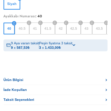
Siyah
Ayakkabı Numarası
:
40
40
40.5
41
41.5
42
42.5
43
43.5
9 Aya varan taksit
Peşin fiyatına 3 taksit
9
x
587,53
₺
3
x
1.433,00
₺
Ürün Bilgisi
İade Koşulları
Taksit Seçenekleri