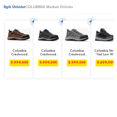
İlgili Ürünler
COLUMBIA Markalı Ürünler
Columbia
Columbia
Columbia
Columbia Strata
Crestwood
Crestwood
Crestwood
Trail Low Wp
Ayakkabı
Ayakkabı Koyu
Ayakkabı Gri
Ayakkabı Erkek
Kahverengi
Gri
Siyah
3.999,00
₺
3.999,00
₺
3.999,00
₺
3.699,00
₺