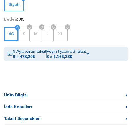
Siyah
Beden
:
XS
XS
S
M
L
XL
9 Aya varan taksit
Peşin fiyatına 3 taksit
9
x
478,20
₺
3
x
1.166,33
₺
Ürün Bilgisi
İade Koşulları
Taksit Seçenekleri