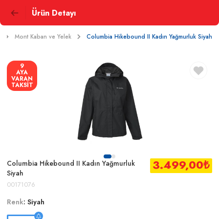
Ürün Detayı
Mont Kaban ve Yelek
Columbia Hikebound II Kadın Yağmurluk Siyah
9
AYA
VARAN
TAKSİT
3.499,00
₺
Columbia Hikebound II Kadın Yağmurluk
Siyah
00171076
Renk
:
Siyah