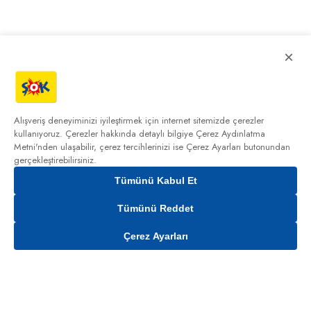
×
Alışveriş deneyiminizi iyileştirmek için internet sitemizde çerezler
kullanıyoruz. Çerezler hakkında detaylı bilgiye
Çerez Aydınlatma
Metni'nden
ulaşabilir, çerez tercihlerinizi ise Çerez Ayarları butonundan
gerçekleştirebilirsiniz.
Tümünü Kabul Et
Tümünü Reddet
Çerez Ayarları
Gelince Haber Ver