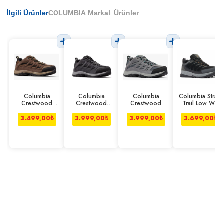
İlgili Ürünler
COLUMBIA Markalı Ürünler
Columbia
Columbia
Columbia
Columbia Strata
Crestwood
Crestwood
Crestwood
Trail Low Wp
Ayakkabı
Ayakkabı Koyu
Ayakkabı Gri
Ayakkabı Erkek
Kahverengi
Gri
Siyah
3.499,00
₺
3.999,00
₺
3.999,00
₺
3.699,00
₺