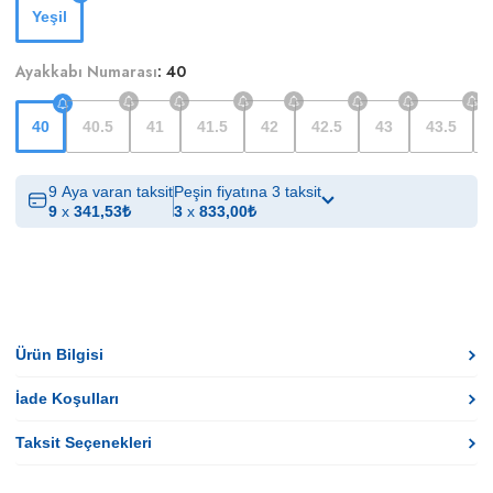
Yeşil
Ayakkabı Numarası
:
40
40
40.5
41
41.5
42
42.5
43
43.5
9 Aya varan taksit
Peşin fiyatına 3 taksit
9
x
341,53
₺
3
x
833,00
₺
Ürün Bilgisi
İade Koşulları
Taksit Seçenekleri