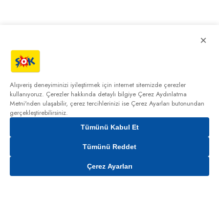
×
Alışveriş deneyiminizi iyileştirmek için internet sitemizde çerezler
kullanıyoruz. Çerezler hakkında detaylı bilgiye
Çerez Aydınlatma
Metni'nden
ulaşabilir, çerez tercihlerinizi ise Çerez Ayarları butonundan
gerçekleştirebilirsiniz.
Tümünü Kabul Et
Tümünü Reddet
Çerez Ayarları
Gelince Haber Ver