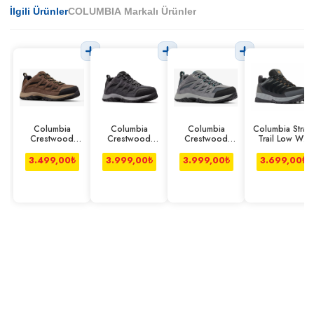
İlgili Ürünler
COLUMBIA Markalı Ürünler
Columbia
Columbia
Columbia
Columbia Strata
Crestwood
Crestwood
Crestwood
Trail Low Wp
Ayakkabı
Ayakkabı Koyu
Ayakkabı Gri
Ayakkabı Erkek
Kahverengi
Gri
Siyah
3.499,00
₺
3.999,00
₺
3.999,00
₺
3.699,00
₺