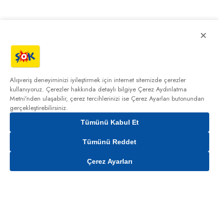
×
Alışveriş deneyiminizi iyileştirmek için internet sitemizde çerezler
kullanıyoruz. Çerezler hakkında detaylı bilgiye
Çerez Aydınlatma
Metni'nden
ulaşabilir, çerez tercihlerinizi ise Çerez Ayarları butonundan
gerçekleştirebilirsiniz.
Tümünü Kabul Et
Tümünü Reddet
Çerez Ayarları
Sepete Ekle