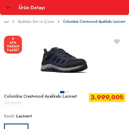
Ürün Detayı
sesuar
Ayakkabı Bot ve Çizme
Columbia Crestwood Ayakkabı Lacivert
9
AYA
VARAN
TAKSİT
3.999,00
₺
Columbia Crestwood Ayakkabı Lacivert
00159293
Renk
:
Lacivert