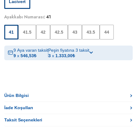
Lacivert
Ayakkabı Numarası
:
41
41
41.5
42
42.5
43
43.5
44
9 Aya varan taksit
Peşin fiyatına 3 taksit
9
x
546,53
₺
3
x
1.333,00
₺
Ürün Bilgisi
İade Koşulları
Taksit Seçenekleri