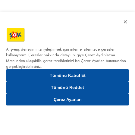
×
Alışveriş deneyiminizi iyileştirmek için internet sitemizde çerezler
kullanıyoruz. Çerezler hakkında detaylı bilgiye
Çerez Aydınlatma
Metni'nden
ulaşabilir, çerez tercihlerinizi ise Çerez Ayarları butonundan
gerçekleştirebilirsiniz.
Tümünü Kabul Et
Tümünü Reddet
Çerez Ayarları
Gelince Haber Ver