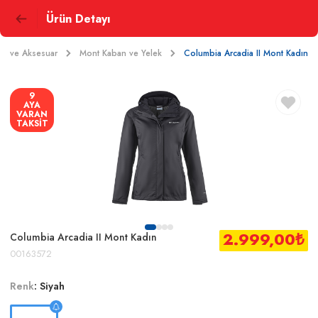
Ürün Detayı
bı ve Aksesuar
Mont Kaban ve Yelek
Columbia Arcadia II Mont Kadın
9
AYA
VARAN
TAKSİT
2.999,00
₺
Columbia Arcadia II Mont Kadın
00163572
Renk
:
Siyah