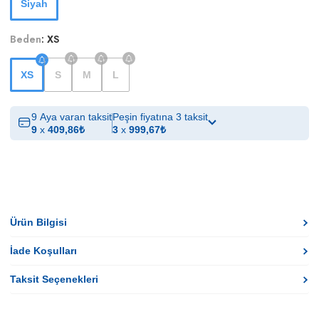
Siyah
Beden
:
XS
XS
S
M
L
9 Aya varan taksit
Peşin fiyatına 3 taksit
9
x
409,86
₺
3
x
999,67
₺
Ürün Bilgisi
İade Koşulları
Taksit Seçenekleri