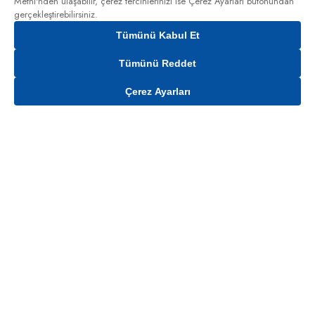
Metni'nden
ulaşabilir, çerez tercihlerinizi ise Çerez Ayarları butonundan
gerçekleştirebilirsiniz.
Tümünü Kabul Et
Tümünü Reddet
Çerez Ayarları
Gelince Haber Ver