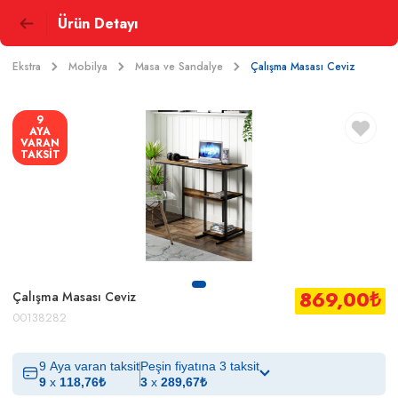
Ürün Detayı
Ekstra
Mobilya
Masa ve Sandalye
Çalışma Masası Ceviz
9
AYA
VARAN
TAKSİT
869,00
₺
Çalışma Masası Ceviz
00138282
9 Aya varan taksit
Peşin fiyatına 3 taksit
9
x
118,76
₺
3
x
289,67
₺