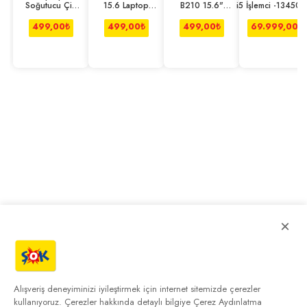
Soğutucu Çift
15.6 Laptop
B210 15.6"
i5 İşlemci -13450H
Fanlı
Çantası Tote
Notebook Sırt
16GB - 512GB 
Ayarlanabilir
Siyah
Çantası - Siyah
RTX5050_8GB_G7_
499,00
₺
499,00
₺
499,00
₺
69.999,00
₺
Dizüstü B
-
×
Alışveriş deneyiminizi iyileştirmek için internet sitemizde çerezler
kullanıyoruz. Çerezler hakkında detaylı bilgiye
Çerez Aydınlatma