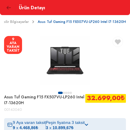
Ürün Detayı
nabilir Bilgisayarlar
Asus Tuf Gaming F15 FX507VU-LP260 Intel I7-13620H
9
AYA
VARAN
TAKSİT
32.699,00
₺
Asus Tuf Gaming F15 FX507VU-LP260 Intel
I7-13620H
00143040
9 Aya varan taksit
Peşin fiyatına 3 taksit
9
x
4.468,86
₺
3
x
10.899,67
₺