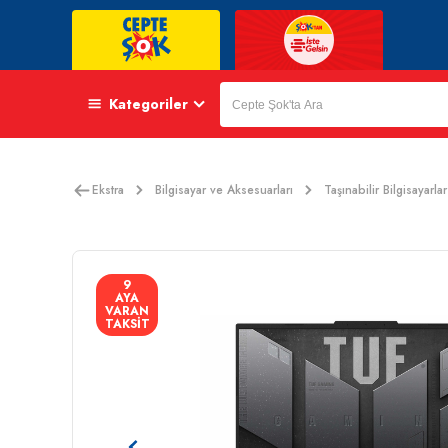
Kategoriler
Ekstra
Bilgisayar ve Aksesuarları
Taşınabilir Bilgisayarlar
9
AYA
VARAN
TAKSİT