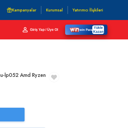
Kampanyalar
Kurumsal
Yatırımcı İlişkileri
Yükle
Giriş Yap / Üye Ol
win Para
Kazan
nu-lp052 Amd Ryzen