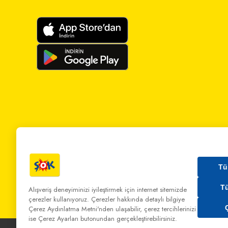
Tü
T
Alışveriş deneyiminizi iyileştirmek için internet sitemizde
çerezler kullanıyoruz. Çerezler hakkında detaylı bilgiye
Bizi Arayın:
0 850 808 00 00
Bize Yazın:
musterihiz
Çerez Aydınlatma Metni'nden
ulaşabilir, çerez tercihlerinizi
ise Çerez Ayarları butonundan gerçekleştirebilirsiniz.