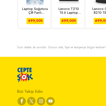
Laptop Soğutucu
Lenovo T210
Lenovo 
Çift Fanlı
15.6 Laptop
B210 15
Ayarlanabilir
Çantası Tote
Notebook
Dizüstü B
Siyah
Çantası - 
499,00
₺
699,00
₺
699,0
Ürün stoklar ile sınırlıdır. Ürünün stok, fiyat ve kampanya bilgisi teslima
Bizi Takip Edin