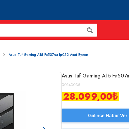
Asus Tuf Gaming A15 Fa507nu-lp052 Amd Ryzen
Asus Tuf Gaming A15 Fa507
00143035
28.099,00
₺
Gelince Haber Ver