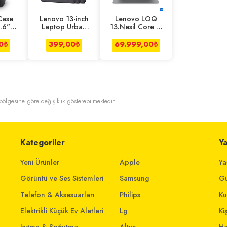
Case
Lenovo 13-inch
Lenovo LOQ
.6"
Laptop Urban
13.Nesil Core i7
 Sırt
Sleeve Kılıf Siyah
13650HX-
Siyah
RTX5060 8GB-
0
₺
399,00
₺
69.999,00
₺
16GB-512GB
Ssd-17.3" -W11
t bölgesine göre değişiklik gösterebilmektedir.
Kategoriler
Y
Yeni Ürünler
Apple
Ya
Görüntü ve Ses Sistemleri
Samsung
Gü
Telefon & Aksesuarları
Philips
Ku
Elektrikli Küçük Ev Aletleri
Lg
Ki