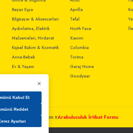
Isıtma & Soğutma
Altus
Ha
Beyaz Eşya
Aprilla
Ku
Bilgisayar & Aksesuarları
Tefal
Yat
Aydınlatma, Elektrik
North Face
İl
Malzemeleri, Hırdavat
Xiaomi
Kişisel Bakım & Kozmetik
Columbia
Anne-Bebek
Torima
Ev & Yaşam
Garaj Home
Giyim ve Aksesuar
Goodyear
×
Evcil Dostlar
Ev İnterneti
münü Kabul Et
ümünü Reddet
metleri@mim.sokmarket.com.tr
Arabuluculuk İrtibat Formu
Çerez Ayarları