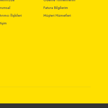
kkımızda
Ödeme Yöntemlerim
rumsal
Fatura Bilgilerim
ırımcı İlişkileri
Müşteri Hizmetleri
etişim