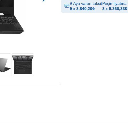
9 Aya varan taksit
Peşin fiyatına 
9
x
3.840,20
₺
3
x
9.366,33
₺