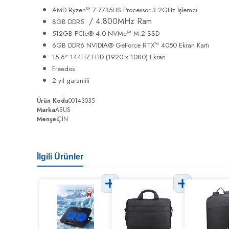
AMD Ryzen™ 7 7735HS Processor 3.2GHz İşlemci
/ 4.800MHz Ram
8GB DDR5
512GB PCIe® 4.0 NVMe™ M.2 SSD
6GB DDR6 NVIDIA® GeForce RTX™ 4050 Ekran Kartı
15.6" 144HZ FHD (1920 x 1080) Ekran
Freedos
2 yıl garantili
Ürün Kodu
00143035
Marka
ASUS
Menşei
ÇİN
İlgili Ürünler