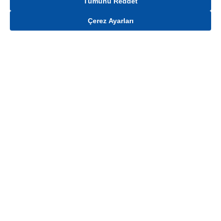
Tümünü Reddet
Çerez Ayarları
Gelince Haber Ver
Ürün stoklar ile sınırlıdır. Ürünün stok, fiyat ve kampanya bilgisi teslimat
bölgesine göre değişiklik gösterebilmektedir.