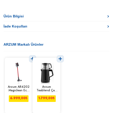
Ürün Bilgisi
İade Koşulları
ARZUM Markalı Ürünler
Arzum AR4202
Arzum
Magiclean Eco
Teablend Çay
Dikey Şarjlı
Makinesi
Süpürge
6.999,00
₺
1.799,00
₺