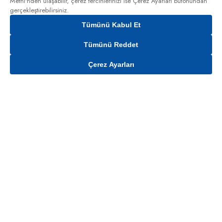
Metni'nden
ulaşabilir, çerez tercihlerinizi ise Çerez Ayarları butonundan
gerçekleştirebilirsiniz.
Tümünü Kabul Et
Tümünü Reddet
Çerez Ayarları
Gelince Haber Ver