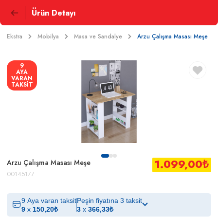
Ürün Detayı
Ekstra
Mobilya
Masa ve Sandalye
Arzu Çalışma Masası Meşe
9
AYA
VARAN
TAKSİT
1.099,00
₺
Arzu Çalışma Masası Meşe
00145177
9 Aya varan taksit
Peşin fiyatına 3 taksit
9
x
150,20
₺
3
x
366,33
₺