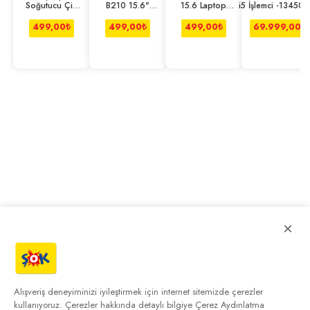
Soğutucu Çift
B210 15.6"
15.6 Laptop
i5 İşlemci -13450H
Fanlı
Notebook Sırt
Çantası Tote
16GB - 512GB 
Ayarlanabilir
Çantası - Siyah
Siyah
RTX5050_8GB_G7_
499,00
₺
499,00
₺
499,00
₺
69.999,00
₺
Dizüstü B
-
×
Alışveriş deneyiminizi iyileştirmek için internet sitemizde çerezler
kullanıyoruz. Çerezler hakkında detaylı bilgiye
Çerez Aydınlatma