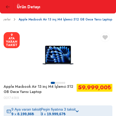
Ürün Detayı
isayarlar
Apple Macbook Air 13 inç M4 İşlemci 512 GB Gece Yarısı Laptop
9
AYA
VARAN
TAKSİT
59.999,00
₺
Apple Macbook Air 13 inç M4 İşlemci 512
GB Gece Yarısı Laptop
00174588
9 Aya varan taksit
Peşin fiyatına 3 taksit
9
x
8.199,86
₺
3
x
19.999,67
₺