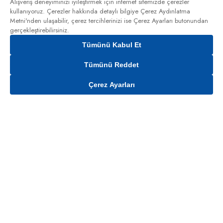
Alışveriş deneyiminizi iyileştirmek için internet sitemizde çerezler
kullanıyoruz. Çerezler hakkında detaylı bilgiye
Çerez Aydınlatma
Metni'nden
ulaşabilir, çerez tercihlerinizi ise Çerez Ayarları butonundan
gerçekleştirebilirsiniz.
Tümünü Kabul Et
Tümünü Reddet
Çerez Ayarları
Gelince Haber Ver