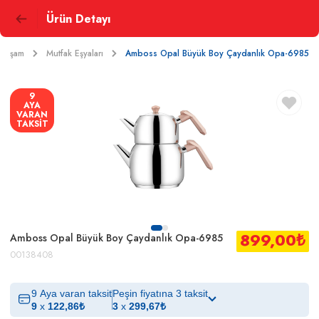
Ürün Detayı
 Yaşam
Mutfak Eşyaları
Amboss Opal Büyük Boy Çaydanlık Opa-6985
9
AYA
VARAN
TAKSİT
899,00
₺
Amboss Opal Büyük Boy Çaydanlık Opa-6985
00138408
9 Aya varan taksit
Peşin fiyatına 3 taksit
9
x
122,86
₺
3
x
299,67
₺