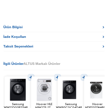
Ürün Bilgisi
İade Koşulları
Taksit Seçenekleri
İlgili Ürünler
ALTUS Markalı Ürünler
Samsung
Hoover HLE
Samsung
Hoover
WW11DG5B25ABAH
H9A2TE-17 9
WW90CGC04DABAH
HDP5107AMBC/