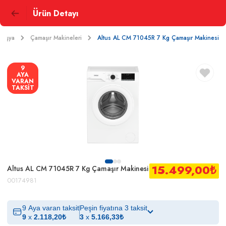
Ürün Detayı
 Eşya
Çamaşır Makineleri
Altus AL CM 71045R 7 Kg Çamaşır Makinesi
9
AYA
VARAN
TAKSİT
15.499,00
₺
Altus AL CM 71045R 7 Kg Çamaşır Makinesi
00174981
9 Aya varan taksit
Peşin fiyatına 3 taksit
9
x
2.118,20
₺
3
x
5.166,33
₺