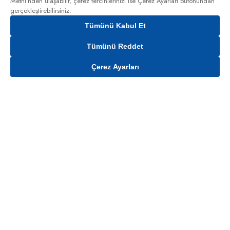
Metni'nden
ulaşabilir, çerez tercihlerinizi ise Çerez Ayarları butonundan
gerçekleştirebilirsiniz.
Tümünü Kabul Et
Tümünü Reddet
Çerez Ayarları
Gelince Haber Ver