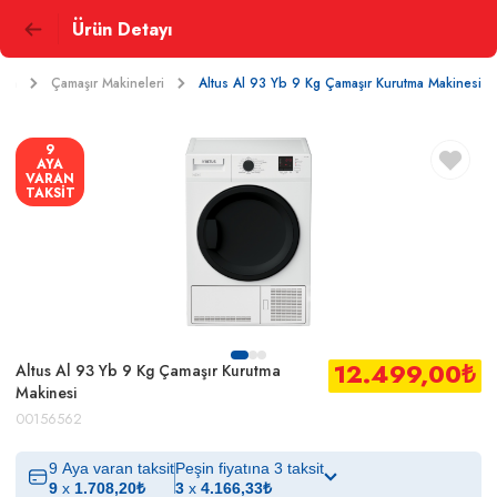
Ürün Detayı
şya
Çamaşır Makineleri
Altus Al 93 Yb 9 Kg Çamaşır Kurutma Makinesi
9
AYA
VARAN
TAKSİT
12.499,00
₺
Altus Al 93 Yb 9 Kg Çamaşır Kurutma
Makinesi
00156562
9 Aya varan taksit
Peşin fiyatına 3 taksit
9
x
1.708,20
₺
3
x
4.166,33
₺