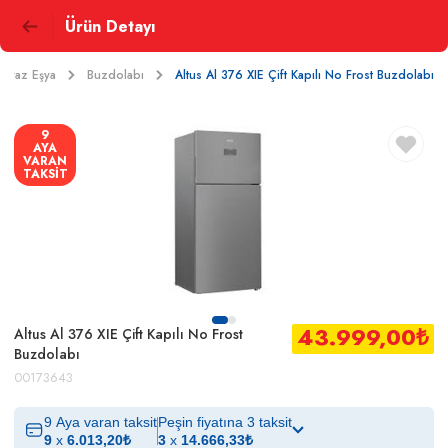
Ürün Detayı
Beyaz Eşya
Buzdolabı
Altus Al 376 XIE Çift Kapılı No Frost Buzdolabı
9
AYA
VARAN
TAKSİT
43.999,00
₺
Altus Al 376 XIE Çift Kapılı No Frost
Buzdolabı
00173643
9 Aya varan taksit
Peşin fiyatına 3 taksit
9
x
6.013,20
₺
3
x
14.666,33
₺