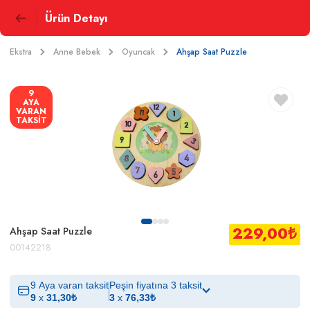
Ürün Detayı
Ekstra
Anne Bebek
Oyuncak
Ahşap Saat Puzzle
9
AYA
VARAN
TAKSİT
229,00
₺
Ahşap Saat Puzzle
00142218
9 Aya varan taksit
Peşin fiyatına 3 taksit
9
x
31,30
₺
3
x
76,33
₺