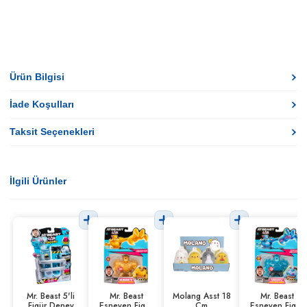
Ürün Bilgisi
İade Koşulları
Taksit Seçenekleri
İlgili Ürünler
Mr. Beast 5'li
Mr. Beast
Molang Asst 18
Mr. Beast
Figür Deney
Esneyen Figür
Cm
Esneyen Figür