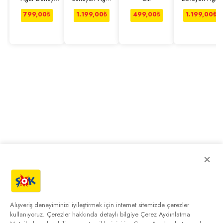
Tüpü
Tekli Legendary
Hyper Charged
Panther
Panther
799,00
₺
1.199,00
₺
499,00
₺
1.199,00
₺
×
Alışveriş deneyiminizi iyileştirmek için internet sitemizde çerezler
kullanıyoruz. Çerezler hakkında detaylı bilgiye
Çerez Aydınlatma