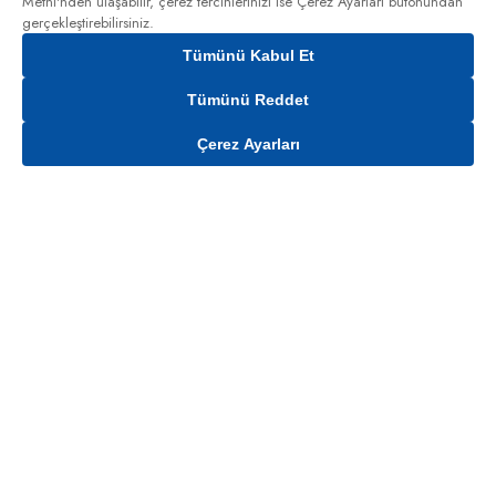
Metni'nden
ulaşabilir, çerez tercihlerinizi ise Çerez Ayarları butonundan
gerçekleştirebilirsiniz.
Tümünü Kabul Et
Tümünü Reddet
Çerez Ayarları
Gelince Haber Ver