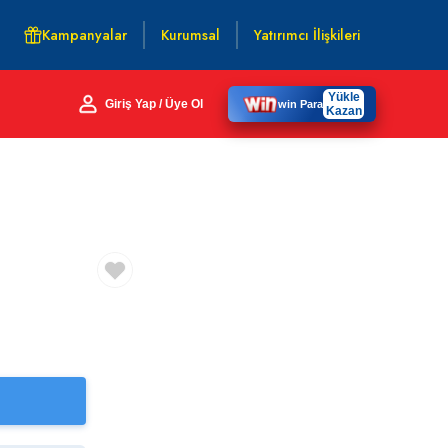
Kampanyalar
Kurumsal
Yatırımcı İlişkileri
Yükle
Giriş Yap / Üye Ol
win Para
Kazan