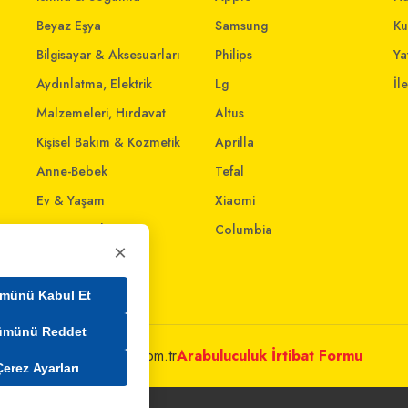
Beyaz Eşya
Samsung
Ku
Bilgisayar & Aksesuarları
Philips
Yat
Aydınlatma, Elektrik
Lg
İl
Malzemeleri, Hırdavat
Altus
Kişisel Bakım & Kozmetik
Aprilla
Anne-Bebek
Tefal
Ev & Yaşam
Xiaomi
Giyim ve Aksesuar
Columbia
×
Evcil Dostlar
Ev İnterneti
münü Kabul Et
ümünü Reddet
metleri@mim.sokmarket.com.tr
Arabuluculuk İrtibat Formu
Çerez Ayarları