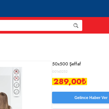
50x500 Şeffaf
00145252
289,00
₺
Gelince Haber Ver