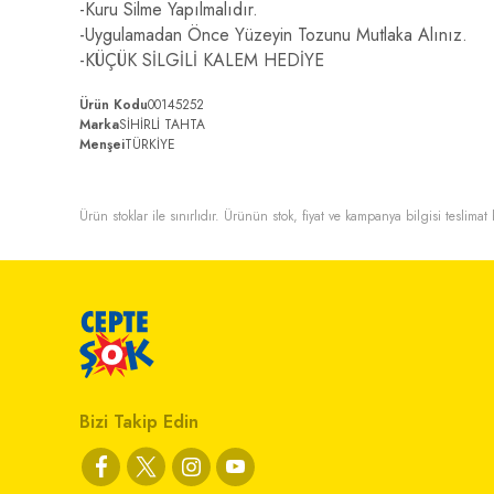
-Kuru Silme Yapılmalıdır.
-Uygulamadan Önce Yüzeyin Tozunu Mutlaka Alınız.
-KÜÇÜK SİLGİLİ KALEM HEDİYE
Ürün Kodu
00145252
Marka
SİHİRLİ TAHTA
Menşei
TÜRKİYE
Ürün stoklar ile sınırlıdır. Ürünün stok, fiyat ve kampanya bilgisi teslima
Bizi Takip Edin