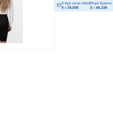
9 Aya varan taksit
Peşin fiyatına 
9
x
39,50
₺
3
x
96,33
₺