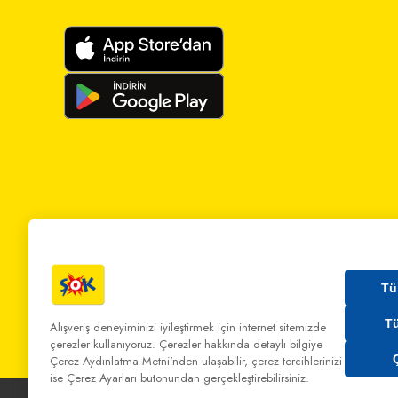
Tü
T
Alışveriş deneyiminizi iyileştirmek için internet sitemizde
çerezler kullanıyoruz. Çerezler hakkında detaylı bilgiye
Bizi Arayın:
0 850 808 00 00
Bize Yazın:
musterihiz
Çerez Aydınlatma Metni'nden
ulaşabilir, çerez tercihlerinizi
ise Çerez Ayarları butonundan gerçekleştirebilirsiniz.