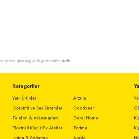
t bölgesine göre değişiklik gösterebilmektedir.
Kategoriler
Y
Yeni Ürünler
Arzum
Ya
Görüntü ve Ses Sistemleri
Goodyear
Gü
Telefon & Aksesuarları
Garaj Home
Ku
Elektrikli Küçük Ev Aletleri
Torima
Ki
Isıtma & Soğutma
Apple
Ha