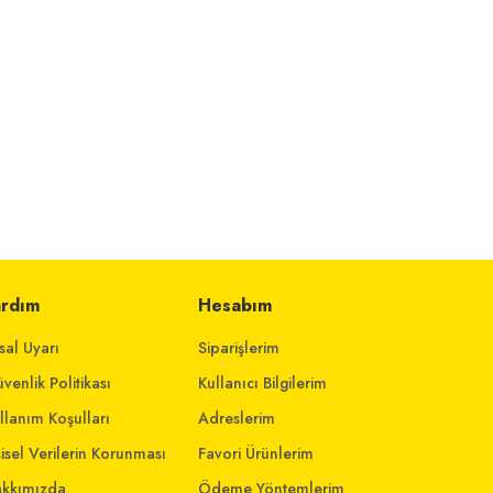
ardım
Hesabım
sal Uyarı
Siparişlerim
venlik Politikası
Kullanıcı Bilgilerim
llanım Koşulları
Adreslerim
şisel Verilerin Korunması
Favori Ürünlerim
kkımızda
Ödeme Yöntemlerim