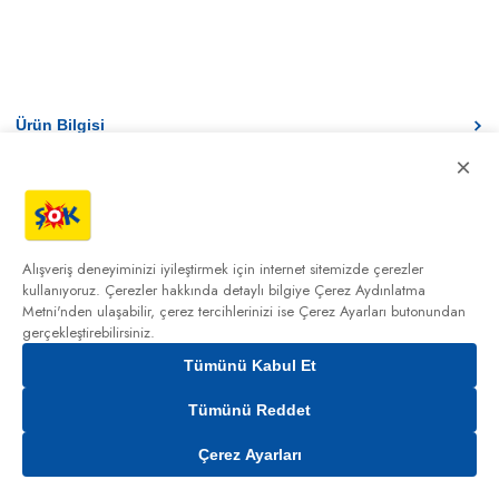
Ürün Bilgisi
×
İade Koşulları
Taksit Seçenekleri
Alışveriş deneyiminizi iyileştirmek için internet sitemizde çerezler
Ürün stoklar ile sınırlıdır. Ürünün stok, fiyat ve kampanya bilgisi teslimat
kullanıyoruz. Çerezler hakkında detaylı bilgiye
Çerez Aydınlatma
bölgesine göre değişiklik gösterebilmektedir.
Metni'nden
ulaşabilir, çerez tercihlerinizi ise Çerez Ayarları butonundan
gerçekleştirebilirsiniz.
Tümünü Kabul Et
Tümünü Reddet
Çerez Ayarları
Gelince Haber Ver