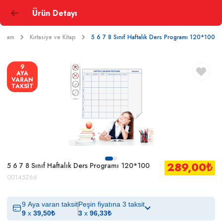
Ürün Detayı
Yaşam
Kırtasiye ve Kitap
5 6 7 8 Sınıf Haftalık Ders Programı 120*100
9
AYA
VARAN
TAKSİT
289,00
₺
5 6 7 8 Sınıf Haftalık Ders Programı 120*100
00145266
9 Aya varan taksit
Peşin fiyatına 3 taksit
9
x
39,50
₺
3
x
96,33
₺