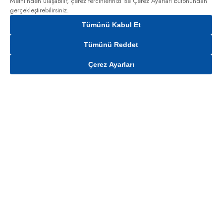
Metni'nden
ulaşabilir, çerez tercihlerinizi ise Çerez Ayarları butonundan
gerçekleştirebilirsiniz.
Tümünü Kabul Et
Tümünü Reddet
Çerez Ayarları
Gelince Haber Ver