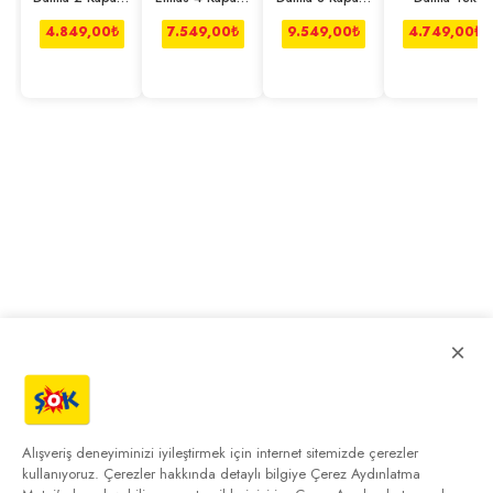
Çekmeceli
2 Çekmeceli
Çekmeceli
Kapaklı Dolap
Dolap
Dolap
Dolap
4.849,00
₺
7.549,00
₺
9.549,00
₺
4.749,00
₺
×
Alışveriş deneyiminizi iyileştirmek için internet sitemizde çerezler
kullanıyoruz. Çerezler hakkında detaylı bilgiye
Çerez Aydınlatma