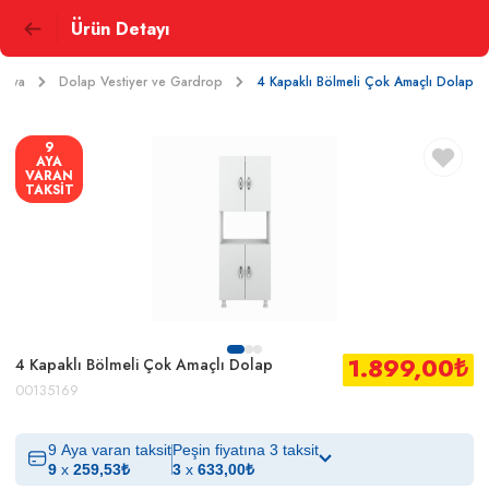
Ürün Detayı
ilya
Dolap Vestiyer ve Gardrop
4 Kapaklı Bölmeli Çok Amaçlı Dolap
9
AYA
VARAN
TAKSİT
1.899,00
₺
4 Kapaklı Bölmeli Çok Amaçlı Dolap
00135169
9 Aya varan taksit
Peşin fiyatına 3 taksit
9
x
259,53
₺
3
x
633,00
₺