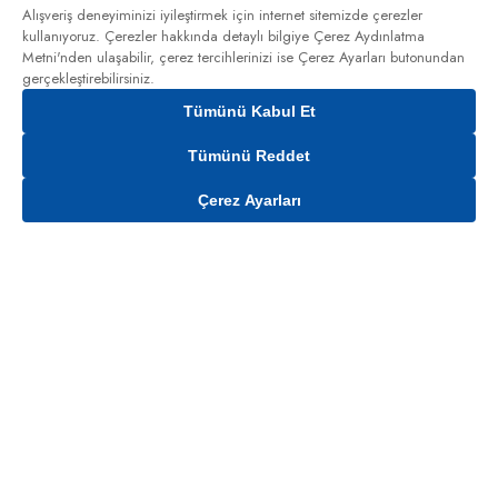
Alışveriş deneyiminizi iyileştirmek için internet sitemizde çerezler
kullanıyoruz. Çerezler hakkında detaylı bilgiye
Çerez Aydınlatma
Metni'nden
ulaşabilir, çerez tercihlerinizi ise Çerez Ayarları butonundan
gerçekleştirebilirsiniz.
Tümünü Kabul Et
Tümünü Reddet
Çerez Ayarları
Sepete Ekle