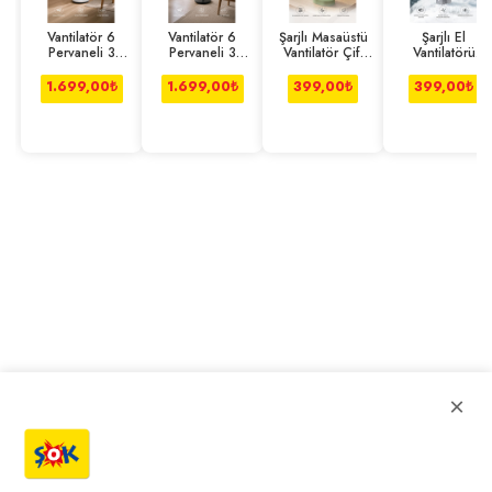
Vantilatör 6
Vantilatör 6
Şarjlı Masaüstü
Şarjlı El
Pervaneli 3
Pervaneli 3
Vantilatör Çift
Vantilatörü
Kademeli
Kademeli
Başlıklı 1200
Fener Özellikli
Kumandalı Dijita
Kumandalı Dijita
Mah
Taşınabilir
1.699,00
₺
1.699,00
₺
399,00
₺
399,00
₺
×