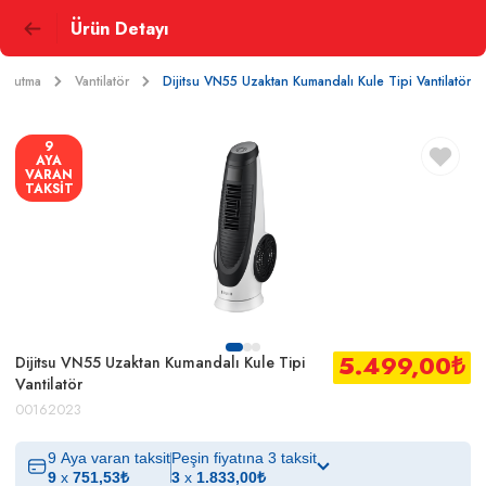
Ürün Detayı
Soğutma
Vantilatör
Dijitsu VN55 Uzaktan Kumandalı Kule Tipi Vantilatör
9
AYA
VARAN
TAKSİT
5.499,00
₺
Dijitsu VN55 Uzaktan Kumandalı Kule Tipi
Vantilatör
00162023
9 Aya varan taksit
Peşin fiyatına 3 taksit
9
x
751,53
₺
3
x
1.833,00
₺