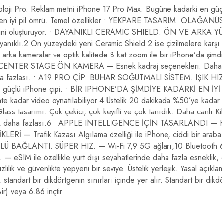
oloji Pro. Reklam metni iPhone 17 Pro Max. Bugüne kadarki en güç
 ve en iyi pil ömrü. Temel özellikler • YEKPARE TASARIM. OLAĞ
emelini oluşturuyor. • DAYANIKLI CERAMIC SHIELD. ÖN VE ARKA Y
yanıklı.2 Ön yüzeydeki yeni Ceramic Shield 2 ise çizilmelere karşı 
ameralar ve optik kalitede 8 kat zoom ile bir iPhone’da şimdiy
P CENTER STAGE ÖN KAMERA — Esnek kadraj seçenekleri. Daha pratik
 daha fazlası. • A19 PRO ÇİP. BUHAR SOĞUTMALI SİSTEM. IŞIK 
i en güçlü iPhone çipi. • BİR IPHONE’DA ŞİMDİYE KADARKİ EN İYİ 
aate kadar video oynatılabiliyor.4 Üstelik 20 dakikada %50’ye kad
rımı. Çok çekici, çok keyifli ve çok tanıdık. Daha canlı Kilit Ekra
ok daha fazlası.6 • APPLE INTELLIGENCE İÇİN TASARLANDI — Kişise
LERİ — Trafik Kazası Algılama özelliği ile iPhone, ciddi bir araba 
Ü BAĞLANTI. SÜPER HIZ. — Wi-Fi 7,9 5G ağları,10 Bluetooth 6 ve
SIM ile özellikle yurt dışı seyahatlerinde daha fazla esneklik, da
ilik ve güvenlikte yepyeni bir seviye. Üstelik yerleşik. Yasal açıklam
, standart bir dikdörtgenin sınırları içinde yer alır. Standart bir d
r) veya 6.86 inçtir