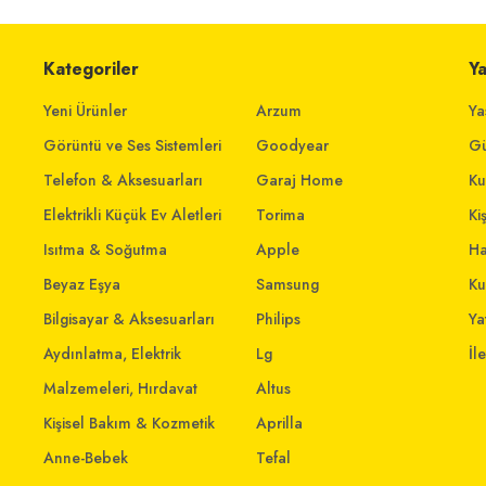
Kategoriler
Y
Yeni Ürünler
Arzum
Ya
Görüntü ve Ses Sistemleri
Goodyear
Gü
Telefon & Aksesuarları
Garaj Home
Ku
Elektrikli Küçük Ev Aletleri
Torima
Ki
Isıtma & Soğutma
Apple
Ha
Beyaz Eşya
Samsung
Ku
Bilgisayar & Aksesuarları
Philips
Yat
Aydınlatma, Elektrik
Lg
İl
Malzemeleri, Hırdavat
Altus
Kişisel Bakım & Kozmetik
Aprilla
Anne-Bebek
Tefal