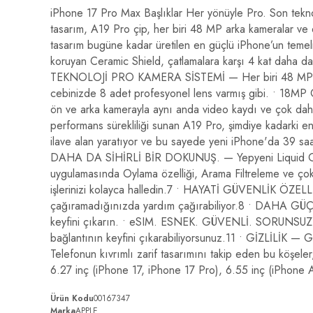
iPhone 17 Pro Max Başlıklar Her yönüyle Pro. Son tekn
tasarım, A19 Pro çip, her biri 48 MP arka kameralar
tasarım bugüne kadar üretilen en güçlü iPhone’un t
koruyan Ceramic Shield, çatlamalara karşı 4 kat daha da
TEKNOLOJİ PRO KAMERA SİSTEMİ — Her biri 48 MP arka k
cebinizde 8 adet profesyonel lens varmış gibi. • 18M
ön ve arka kamerayla aynı anda video kaydı ve çok
performans sürekliliği sunan A19 Pro, şimdiye kadark
ilave alan yaratıyor ve bu sayede yeni iPhone'da 39 s
DAHA DA SİHİRLİ BİR DOKUNUŞ. — Yepyeni Liquid Glass tasa
uygulamasında Oylama özelliği, Arama Filtreleme ve ç
işlerinizi kolayca halledin.7 • HAYATİ GÜVENLİK ÖZELLİK
çağıramadığınızda yardım çağırabiliyor.8 • DAHA GÜÇL
keyfini çıkarın. • eSIM. ESNEK. GÜVENLİ. SORUNSUZ. — e
bağlantının keyfini çıkarabiliyorsunuz.11 • GİZLİLİK — Gizl
Telefonun kıvrımlı zarif tasarımını takip eden bu köşeler
6.27 inç (iPhone 17, iPhone 17 Pro), 6.55 inç (iPhone Ai
Ürün Kodu
00167347
Marka
APPLE