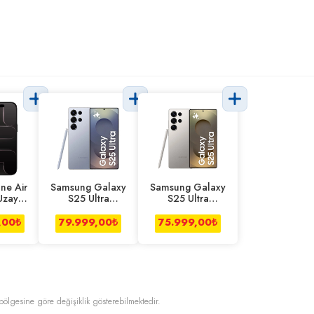
ne Air
Samsung Galaxy
Samsung Galaxy
Uzay
S25 Ultra
S25 Ultra
ı
12/512gb
12/256 Gb
Titanyum Mavi
Titanyum Gri
,00
₺
79.999,00
₺
75.999,00
₺
t bölgesine göre değişiklik gösterebilmektedir.